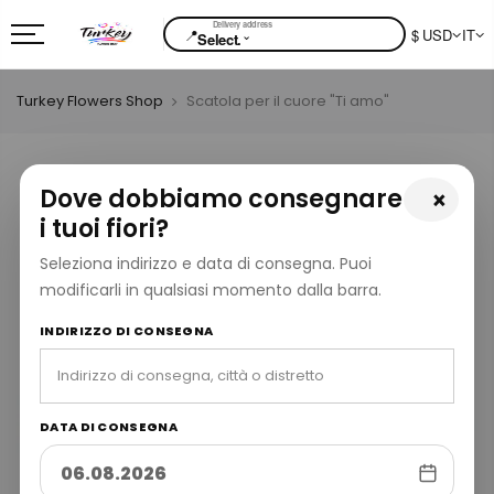
📍
$ USD
IT
⌄
Select.
Turkey Flowers Shop
Scatola per il cuore "Ti amo"
Dove dobbiamo consegnare
×
i tuoi fiori?
Seleziona indirizzo e data di consegna. Puoi
modificarli in qualsiasi momento dalla barra.
INDIRIZZO DI CONSEGNA
DATA DI CONSEGNA