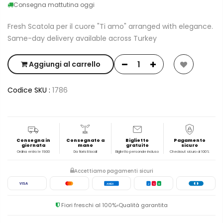
Consegna mattutina oggi
Fresh Scatola per il cuore "Ti amo" arranged with elegance.
Same-day delivery available across Turkey
Aggiungi al carrello
Codice SKU :
1786
Consegna in
Consegnato a
Biglietto
Pagamento
giornata
mano
gratuito
sicuro
Ordina entro le 19:00
Da fioristi locali
Biglietto personale incluso
Checkout sicuro al 100%
Accettiamo pagamenti sicuri
VISA
AMEX
J
C
B
Fiori freschi al 100%
Qualità garantita