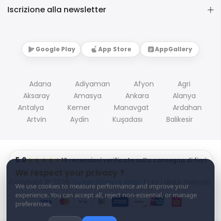
Iscrizione alla newsletter
Google Play
App Store
AppGallery
Adana
Adiyaman
Afyon
Agri
Aksaray
Amasya
Ankara
Alanya
Antalya
Kemer
Manavgat
Ardahan
Artvin
Aydin
Kuşadası
Balikesir
5.0
★★★★★
19 recensioni verificate sulla consegna di fiori
We respect your privacy ?
Copyright © 2026
Turkey Flowers shop
Tutti i diritti riservati.
We use cookies to measure performance and improve your
experience. You can accept all, reject non-essential, or manage
preferences.