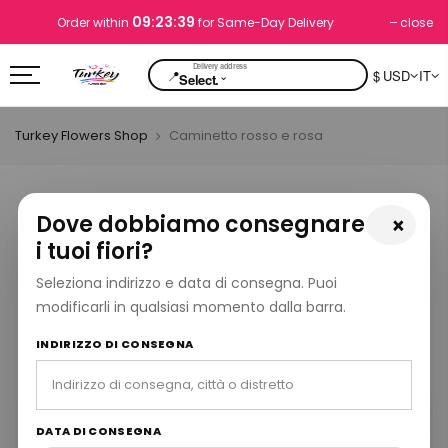
09:23:39
close
Order within
for Same-Day Delivery
📍
$ USD
IT
⌄
Select.
Turkey Flowers Shop
Caminetto rosso e rosa
Dove dobbiamo consegnare
×
i tuoi fiori?
Seleziona indirizzo e data di consegna. Puoi
modificarli in qualsiasi momento dalla barra.
INDIRIZZO DI CONSEGNA
DATA DI CONSEGNA