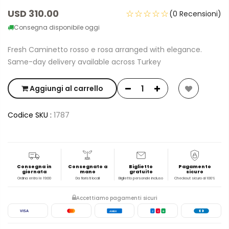
USD 310.00
☆☆☆☆☆
(0 Recensioni)
Consegna disponibile oggi
Fresh Caminetto rosso e rosa arranged with elegance.
Same-day delivery available across Turkey
Aggiungi al carrello
Codice SKU :
1787
Consegna in
Consegnato a
Biglietto
Pagamento
giornata
mano
gratuito
sicuro
Ordina entro le 19:00
Da fioristi locali
Biglietto personale incluso
Checkout sicuro al 100%
Accettiamo pagamenti sicuri
VISA
AMEX
J
C
B