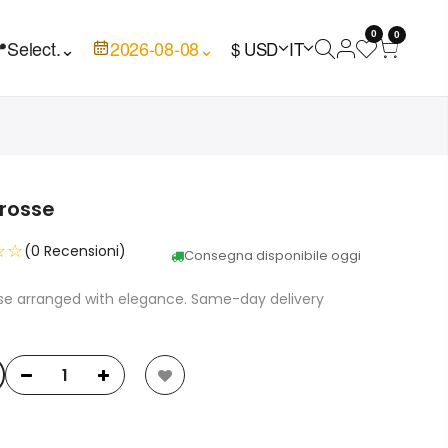
0
0

Select.
⌄
2026-08-08
⌄
$ USD
IT
 rosse
☆☆
(0 Recensioni)
Consegna disponibile oggi
sse arranged with elegance. Same-day delivery