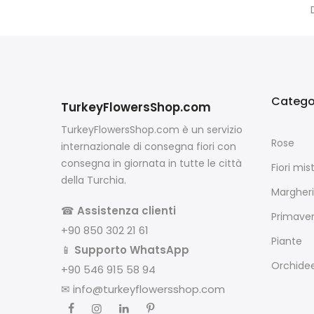
Catego
TurkeyFlowersShop.com
TurkeyFlowersShop.com è un servizio
Rose
internazionale di consegna fiori con
consegna in giornata in tutte le città
Fiori mist
della Turchia.
Margheri
☎
Assistenza clienti
Primave
+90 850 302 21 61
Piante
📱
Supporto WhatsApp
Orchide
+90 546 915 58 94
✉
info@turkeyflowersshop.com