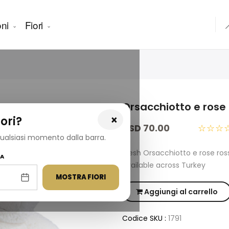
ni
Fiori

Orsacchiotto e rose
×
ori?
USD 70.00
☆☆☆
 qualsiasi momento dalla barra.
Fresh Orsacchiotto e rose ro
NA
available across Turkey
MOSTRA FIORI
Aggiungi al carrello
Codice SKU :
1791