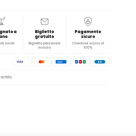
gnato a
Biglietto
Pagamento
ano
gratuito
sicuro
sti locali
Biglietto personale
Checkout sicuro al
incluso
100%
VISA
AMEX
J
C
B
rantita