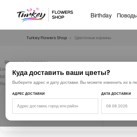
Birthday
Повод
Turkey Flowers Shop
Цветочные корзины
Цветочные корзины
Looking for a thoughtful and elegant gift? Explore our stunning 
Куда доставить ваши цветы?
birthdays, anniversaries, thank you gifts, or just to brighten so
Выберите адрес и дату доставки. Вы можете изменить их в л
flower baskets in Turkey today and make every moment memorab
АДРЕС ДОСТАВКИ
ДАТА ДОСТАВКИ
25 лет опыта
10
25
Надежная доставка цветов с 1999
Тыс
года.
по в