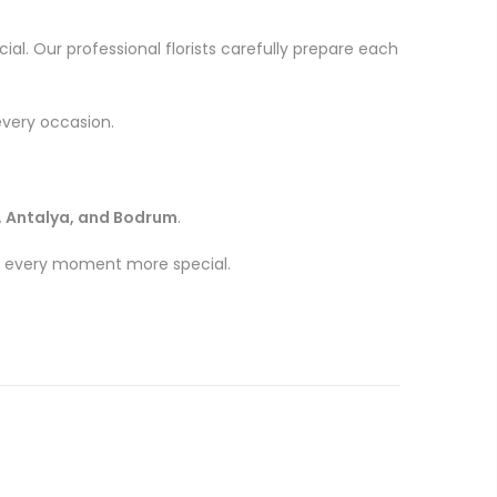
l. Our professional florists carefully prepare each
every occasion.
r, Antalya, and Bodrum
.
ake every moment more special.