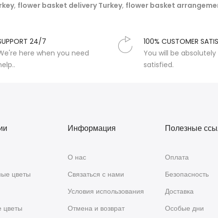
rkey
,
flower basket delivery Turkey
,
flower basket arrangeme
SUPPORT 24/7
100% CUSTOMER SATI
We're here when you need
You will be absolutely
help..
satisfied.
ии
Информация
Полезные ссы
О нас
Оплата
ые цветы
Связаться с нами
Безопасность
Условия использования
Доставка
е цветы
Отмена и возврат
Особые дни