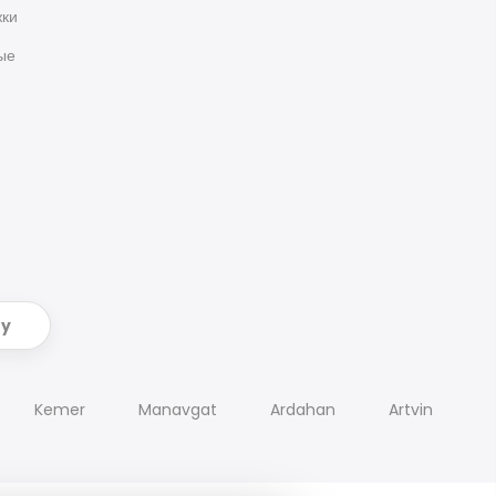
жки
ые
ry
Kemer
Manavgat
Ardahan
Artvin