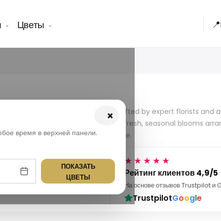
ы
Цветы
📍
collection of flower baskets, handcrafted by expert florists and 
×
meone’s day. Each basket is filled with fresh, seasonal blooms arr
юбое время в верхней панели.
le with our trusted delivery service.
★★★★★
ПОКАЗАТЬ
 000+ доставок
Рейтинг клиентов 4,9/5
ЦВЕТЫ
ячи успешных доставок цветов
На основе отзывов Trustpilot и
сей Турции.
Trustpilot
G
o
o
g
l
e