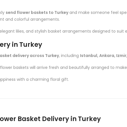
kly
send flower baskets to Turkey
and make someone feel specia
ant and colorful arrangements.
legant lilies, and stylish basket arrangements designed to suit 
ry in Turkey
asket delivery across Turkey
, including
Istanbul, Ankara, Izmi
r flower baskets will arrive fresh and beautifully arranged to m
piness with a charming floral gift.
ower Basket Delivery in Turkey