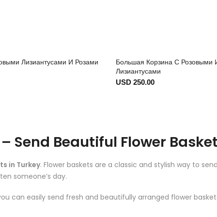
зовыми Лизиантусами И Розами
Большая Корзина С Розовыми
Лизиантусами
USD 250.00
y – Send Beautiful Flower Bask
ts in Turkey
. Flower baskets are a classic and stylish way to send
ghten someone’s day.
 you can easily send fresh and beautifully arranged flower baske