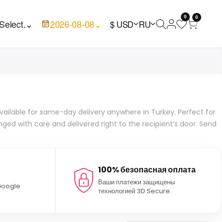
0
0
Select.
⌄
2026-08-08
⌄
$ USD
RU
available for same-day delivery anywhere in Turkey. Perfect for
anged with care and delivered right to the recipient’s door. Send
100% безопасная оплата
Ваши платежи защищены
 Google
технологией 3D Secure.