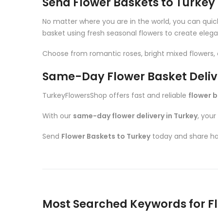
Send Flower Baskets to Turkey
No matter where you are in the world, you can quic
basket using fresh seasonal flowers to create eleg
Choose from romantic roses, bright mixed flowers, e
Same-Day Flower Basket Delive
TurkeyFlowersShop offers fast and reliable
flower b
With our
same-day flower delivery in Turkey
, you
Send
Flower Baskets to Turkey
today and share hap
Most Searched Keywords for Fl