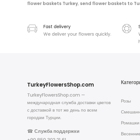
flower baskets Turkey
,
send flower baskets to Tu
Fast delivery
We deliver your flowers quickly.
Категор
TurkeyFlowersShop.com
TurkeyFlowersShop.com —
Розы
международная служба доставки цветов
с доставкой в тот же день по всем
Смешанн
городам Турции.
Ромашки
☎
Служба поддержки
Весенни
+90 850 302 21 61