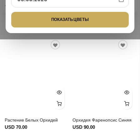
4,9/5
100% безопасная
25 лет опыта
10 000+ доставок
На основе отзывов Trustpilot и
оплата
Google
Надежная доставка цветов с 1999
Тысячи успешных доставок цветов
Ваши платежи защищены
года.
по всей Турции.
Trustpilot
G
o
o
g
l
e
технологией 3D Secure.
Хиты продаж
ПОКАЗАТЬ ЦВЕТЫ
Растение Белых Орхидей
Орхидея Фаренопсис Синяя
USD 70.00
USD 90.00