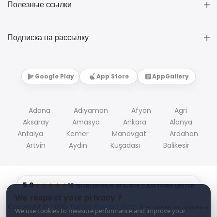
Полезные ссылки
Подписка на рассылку
Google Play
App Store
AppGallery
Adana
Adiyaman
Afyon
Agri
Aksaray
Amasya
Ankara
Alanya
Antalya
Kemer
Manavgat
Ardahan
Artvin
Aydin
Kuşadası
Balikesir
5.0
★★★★★
18 проверенных отзывов о доставке цветов
We respect your privacy ?
Copyright © 2026
Turkey Flowers shop
Все права защищены.
We use cookies to measure performance and improve your