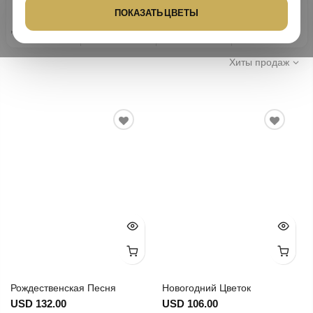
★★★★★
25
ПОКАЗАТЬ ЦВЕТЫ
Рейтинг клиентов
4,9/5
100% безопасная
25 лет опыта
10 000+ доставок
На основе отзывов Trustpilot и
оплата
Google
Надежная доставка цветов с 1999
Тысячи успешных доставок цветов
Ваши платежи защищены
года.
по всей Турции.
Trustpilot
G
o
o
g
l
e
технологией 3D Secure.
Хиты продаж
Рождественская Песня
Новогодний Цветок
USD 132.00
USD 106.00