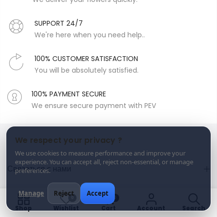
SUPPORT 24/7
We're here when you need help..
100% CUSTOMER SATISFACTION
You will be absolutely satisfied.
100% PAYMENT SECURE
We ensure secure payment with PEV
We respect your privacy ?
We use cookies to measure performance and improve your
experience. You can accept all, reject non-essential, or manage
Связаться с нами
preferences.
Manage
Reject
Accept
0
0
0
0
Категории
Shop
Wishlist
Cart
Account
Search
Магазин
Избранное
Корзина
Аккаунт
Поиск