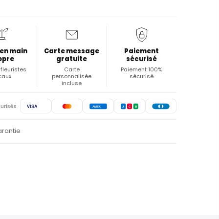
 en main
Carte message
Paiement
opre
gratuite
sécurisé
fleuristes
Carte
Paiement 100%
caux
personnalisée
sécurisé
incluse
urisés
VISA
AMEX
J
C
B
arantie