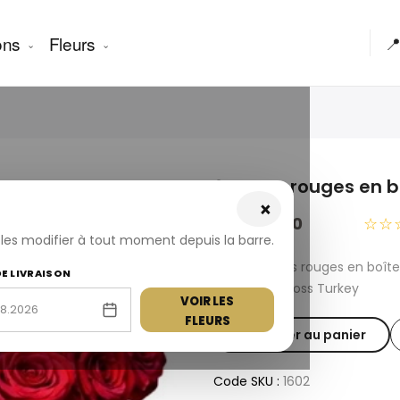
ons
Fleurs

21 roses rouges en b
×
USD 120.00
☆☆
z les modifier à tout moment depuis la barre.
Fresh 21 roses rouges en boî
DE LIVRAISON
available across Turkey
VOIR LES
FLEURS
Ajouter au panier
Code SKU :
1602