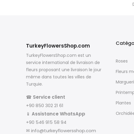
Catégo
TurkeyFlowersShop.com
TurkeyFlowersShop.com est un
Roses
service international de livraison de
fleurs proposant une livraison le jour
Fleurs 
même dans toutes les villes de
Margueri
Turquie.
Printem
☎
Service client
Plantes
+90 850 302 21 61
Orchidé
📱
Assistance WhatsApp
+90 546 915 58 94
✉
info@turkeyflowersshop.com