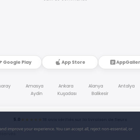
Google Play
App Store
AppGalle
saray
Amasya
Ankara
Alanya
Antalya
Aydin
Kuşadası
Balikesir
5.0
★★★★★
18 avis vérifiés sur la livraison de fleurs
d improve your experience. You can accept all, reject non-essential, or
éservés.