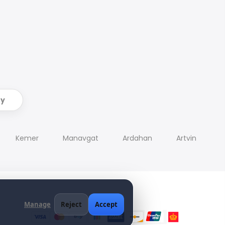
ry
Kemer
Manavgat
Ardahan
Artvin
Manage
Reject
Accept