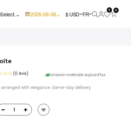
0
0

Select.
⌄
2026-08-06
⌄
$ USD
FR
oîte
☆☆☆
(0 Avis)
Livraison matinale aujourd'hui
te arranged with elegance. Same-day delivery