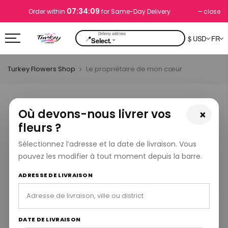
07:34:08
close
Order within
for Same-Day Delivery
📍
$ USD
FR
⌄
Select.
Turkey Flowers Shop
Le propriétaire de mon cœur
Où devons-nous livrer vos
×
fleurs ?
Sélectionnez l’adresse et la date de livraison. Vous
pouvez les modifier à tout moment depuis la barre.
ADRESSE DE LIVRAISON
DATE DE LIVRAISON