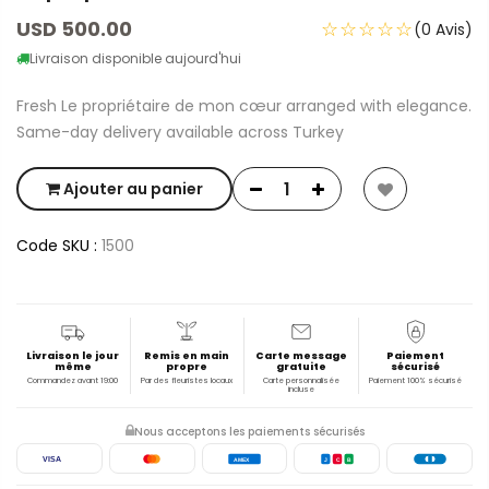
USD 500.00
☆☆☆☆☆
(0 Avis)
Livraison disponible aujourd'hui
Fresh Le propriétaire de mon cœur arranged with elegance.
Same-day delivery available across Turkey
Ajouter au panier
Code SKU :
1500
Livraison le jour
Remis en main
Carte message
Paiement
même
propre
gratuite
sécurisé
Commandez avant 19:00
Par des fleuristes locaux
Carte personnalisée
Paiement 100% sécurisé
incluse
Nous acceptons les paiements sécurisés
VISA
AMEX
J
C
B