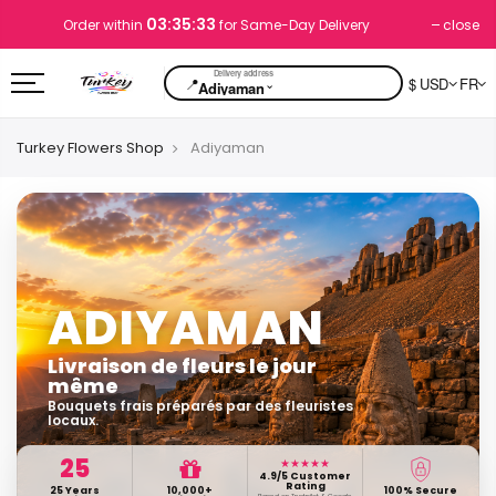
03:35:32
close
Order within
for Same-Day Delivery
📍
$ USD
FR
⌄
Adiyaman
Turkey Flowers Shop
Adiyaman
ADIYAMAN
Livraison de fleurs le jour
même
Bouquets frais préparés par des fleuristes
locaux.
25
★★★★★
4.9/5 Customer
Rating
25 Years
10,000+
100% Secure