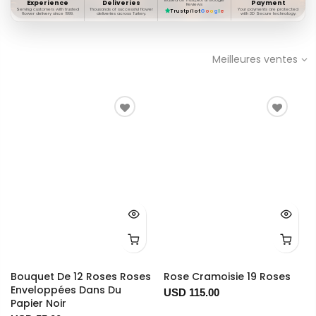
Based on Trustpilot & Google
Experience
Deliveries
Payment
Reviews
Serving customers with trusted
Thousands of successful flower
Your payments are protected
Trustpilot
G
o
o
g
l
e
flower delivery since 1999.
deliveries across Turkey.
with 3D Secure technology.
Meilleures ventes
Bouquet De 12 Roses Roses
Rose Cramoisie 19 Roses
Enveloppées Dans Du
USD 115.00
Papier Noir