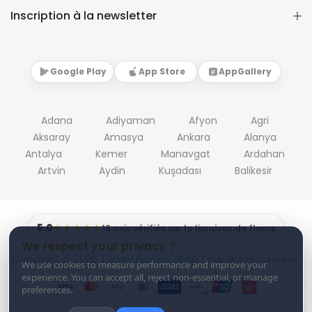
Inscription à la newsletter
Google Play
App Store
AppGallery
Adana
Adiyaman
Afyon
Agri
Aksaray
Amasya
Ankara
Alanya
Antalya
Kemer
Manavgat
Ardahan
Artvin
Aydin
Kuşadası
Balikesir
5.0
★★★★★
18 avis vérifiés sur la livraison de fleurs
We respect your privacy ?
Copyright © 2026
Turkey Flowers shop
Tous droits réservés.
We use cookies to measure performance and improve your
experience. You can accept all, reject non-essential, or manage
preferences.