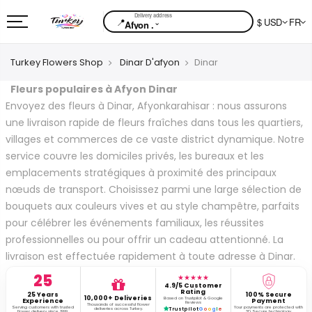
📍
$ USD
FR
⌄
Afyon .
Turkey Flowers Shop
Dinar D'afyon
Dinar
Fleurs populaires à Afyon Dinar
Envoyez des fleurs à Dinar, Afyonkarahisar : nous assurons
une livraison rapide de fleurs fraîches dans tous les quartiers,
villages et commerces de ce vaste district dynamique. Notre
service couvre les domiciles privés, les bureaux et les
emplacements stratégiques à proximité des principaux
nœuds de transport. Choisissez parmi une large sélection de
bouquets aux couleurs vives et au style champêtre, parfaits
pour célébrer les événements familiaux, les réussites
professionnelles ou pour offrir un cadeau attentionné. La
livraison est effectuée rapidement à toute adresse à Dinar.
25
★★★★★
4.9/5 Customer
Rating
25 Years
100% Secure
10,000+ Deliveries
Based on Trustpilot & Google
Experience
Payment
Reviews
Thousands of successful flower
Serving customers with trusted
Your payments are protected with
deliveries across Turkey.
Trustpilot
G
o
o
g
l
e
flower delivery since 1999.
3D Secure technology.