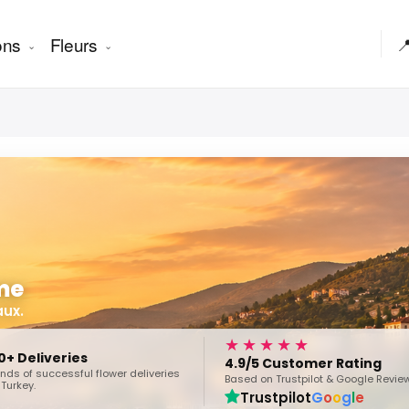
ons
Fleurs

ême
aux.
★★★★★
0+ Deliveries
4.9/5 Customer Rating
ds of successful flower deliveries
Based on Trustpilot & Google Revie
Turkey.
Trustpilot
G
o
o
g
l
e