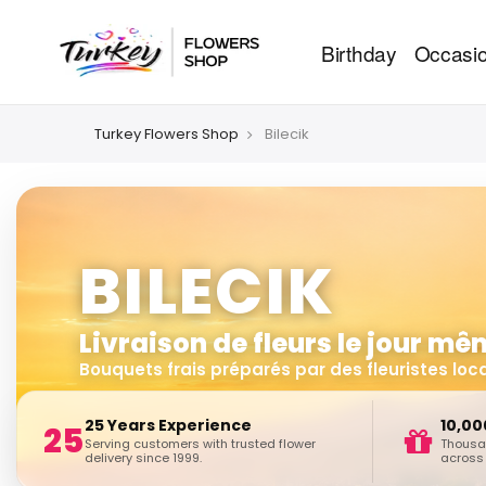
Birthday
Occasi
Turkey Flowers Shop
Bilecik
BILECIK
Livraison de fleurs le jour m
Bouquets frais préparés par des fleuristes loc
25 Years Experience
10,00
25
Serving customers with trusted flower
Thousan
delivery since 1999.
across 