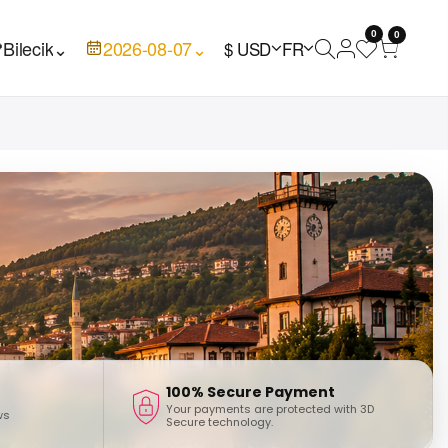
0
0

Bilecik
⌄
2026-08-07
⌄
$ USD
FR
100% Secure Payment
Your payments are protected with 3D
ws
Secure technology.