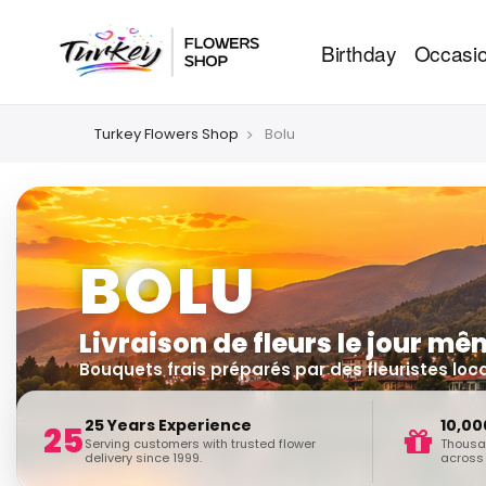
Birthday
Occasi
Turkey Flowers Shop
Bolu
BOLU
Livraison de fleurs le jour m
Bouquets frais préparés par des fleuristes loc
25 Years Experience
10,00
25
Serving customers with trusted flower
Thousan
delivery since 1999.
across 