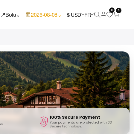
0
0
📍
Bolu
⌄
2026-08-08
⌄
$ USD
FR
100% Secure Payment
Your payments are protected with 3D
ws
Secure technology.