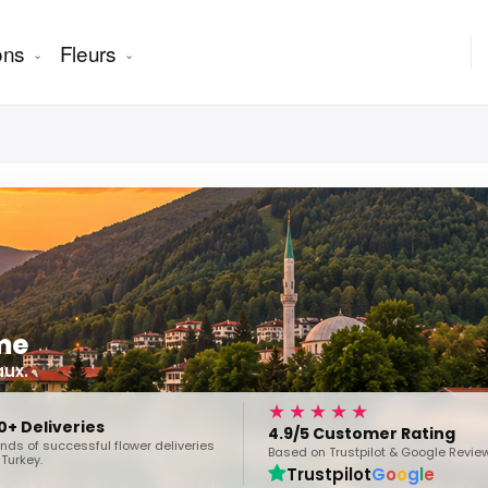
ons
Fleurs
ême
aux.
★★★★★
0+ Deliveries
4.9/5 Customer Rating
ds of successful flower deliveries
Based on Trustpilot & Google Revie
Turkey.
Trustpilot
G
o
o
g
l
e