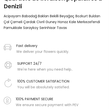
Denizli
Acipayam
Babadağ
Baklan
Bekilli
Beyağaç
Bozkurt
Buldan
Çal
Çameli
Çardak
Civril
Guney
Honaz
Kale
Merkezefendi
Pamukkale
Saraykoy
Serinhisar
Tavas
Fast delivery
We deliver your flowers quickly.
SUPPORT 24/7
We're here when you need help..
100% CUSTOMER SATISFACTION
You will be absolutely satisfied.
100% PAYMENT SECURE
We ensure secure payment with PEV