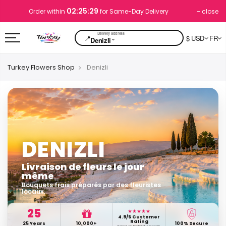
02:25:28
close
Order within
for Same-Day Delivery
📍
$ USD
FR
⌄
Denizli
Turkey Flowers Shop
Denizli
DENIZLI
Livraison de fleurs le jour
même
Bouquets frais préparés par des fleuristes
locaux.
25
★★★★★
4.9/5 Customer
Rating
25 Years
10,000+
100% Secure