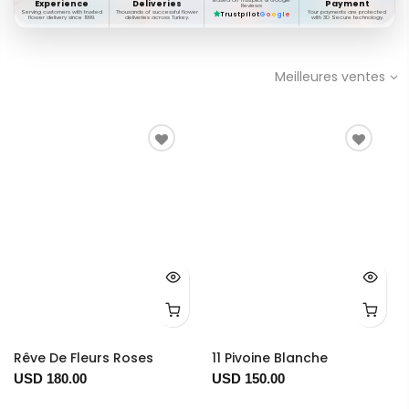
Based on Trustpilot & Google
Experience
Deliveries
Payment
Reviews
Serving customers with trusted
Thousands of successful flower
Your payments are protected
Trustpilot
G
o
o
g
l
e
flower delivery since 1999.
deliveries across Turkey.
with 3D Secure technology.
Meilleures ventes
Rêve De Fleurs Roses
11 Pivoine Blanche
USD 180.00
USD 150.00