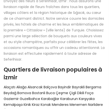
Envoyez des fleurs à Seferihisar, Izmir : nous assurons une
livraison rapide de fleurs fraîches dans tous les quartiers,
villages côtiers et la région historique de Sığacık, au cœur
de ce charmant district. Notre service couvre les domiciles
privés, les hôtels de charme et les lieux emblématiques de
la première « Cittaslow » (ville lente) de Turquie. Choisissez
parmi une large sélection de bouquets aux couleurs vives
et au style champêtre, parfaits pour célébrer les fêtes, les
occasions romantiques ou offrir un cadeau attentionné. La
livraison est effectuée rapidement à toute adresse de
Seferihisar.
Quartiers de livraison populaires à
izmir
Alaçatı
Aliağa
Alsancak
Balçova
Bayindir
Bayrakli
Bergama
Beydağ
Bornova
Bostanli
Buca
Çeşme
Çigli
Dikili
Foça
Gaziemir
Guzelbahce
Karabağlar
Karaburun
Karşıyaka
Kemalpaşa
Kinik
Kiraz
Konak
Menderes
Menemen
Narlidere