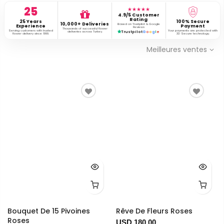
25
★★★★★
4.9/5 Customer
Rating
25 Years
100% Secure
10,000+ Deliveries
Based on Trustpilot & Google
Experience
Payment
Reviews
Thousands of successful flower
Serving customers with trusted
Your payments are protected with
deliveries across Turkey.
Trustpilot
G
o
o
g
l
e
flower delivery since 1999.
3D Secure technology.
Meilleures ventes
Bouquet De 15 Pivoines
Rêve De Fleurs Roses
Roses
USD 180.00