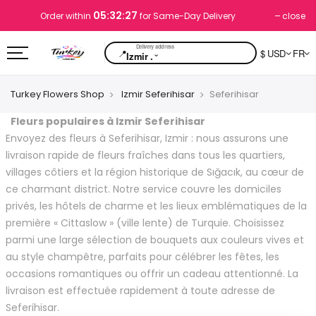
05:32:26
close
Order within
for Same-Day Delivery
📍
$ USD
FR
⌄
Izmir .
Turkey Flowers Shop
Izmir Seferihisar
Seferihisar
Fleurs populaires à Izmir Seferihisar
Envoyez des fleurs à Seferihisar, Izmir : nous assurons une
livraison rapide de fleurs fraîches dans tous les quartiers,
villages côtiers et la région historique de Sığacık, au cœur de
ce charmant district. Notre service couvre les domiciles
privés, les hôtels de charme et les lieux emblématiques de la
première « Cittaslow » (ville lente) de Turquie. Choisissez
parmi une large sélection de bouquets aux couleurs vives et
au style champêtre, parfaits pour célébrer les fêtes, les
occasions romantiques ou offrir un cadeau attentionné. La
livraison est effectuée rapidement à toute adresse de
Seferihisar.