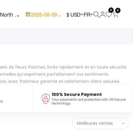
0
0

North .
⌄
2026-08-09
⌄
$ USD
FR
s de fleurs fraîches, livrés rapidement et en toute sécurité
tionnelles qui expriment parfaitement vos sentiments.
e, avec fraîcheur garantie et satisfaction client assurée.
100% Secure Payment
Your payments are protected with 3D Secure
ws
technology.
Meilleures ventes