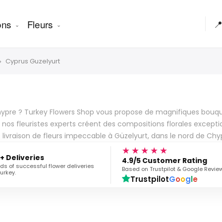
ons
Fleurs

Cyprus Guzelyurt
hypre ? Turkey Flowers Shop vous propose de magnifiques bouquet
: nos fleuristes experts créent des compositions florales excep
ivraison de fleurs impeccable à Güzelyurt, dans le nord de Chypr
★★★★★
+ Deliveries
4.9/5 Customer Rating
s of successful flower deliveries
Based on Trustpilot & Google Revie
urkey.
Trustpilot
G
o
o
g
l
e