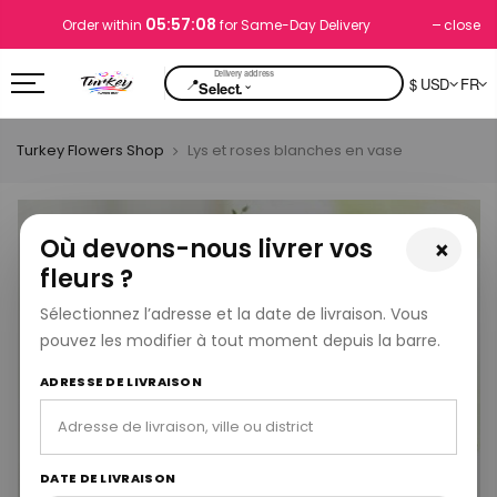
05:57:08
close
Order within
for Same-Day Delivery
📍
$ USD
FR
⌄
Select.
Turkey Flowers Shop
Lys et roses blanches en vase
Où devons-nous livrer vos
×
fleurs ?
Sélectionnez l’adresse et la date de livraison. Vous
pouvez les modifier à tout moment depuis la barre.
ADRESSE DE LIVRAISON
DATE DE LIVRAISON