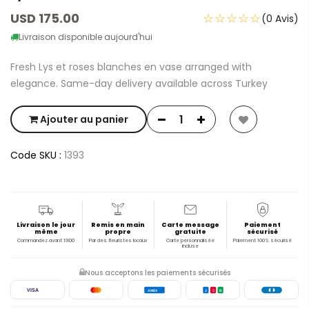
USD 175.00
☆☆☆☆☆
(0 Avis)
Livraison disponible aujourd'hui
Fresh Lys et roses blanches en vase arranged with
elegance. Same-day delivery available across Turkey
Ajouter au panier
Code SKU :
1393
Livraison le jour
Remis en main
Carte message
Paiement
même
propre
gratuite
sécurisé
Commandez avant 19:00
Par des fleuristes locaux
Carte personnalisée
Paiement 100% sécurisé
incluse
Nous acceptons les paiements sécurisés
VISA
AMEX
J
C
B