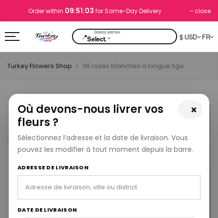
09:51:03
close
Order within
for Same-Day Delivery
📍
$ USD
FR
⌄
Select.
Turkey Flowers Shop
36 roses blanches à longue tige
Où devons-nous livrer vos
×
fleurs ?
Sélectionnez l’adresse et la date de livraison. Vous
pouvez les modifier à tout moment depuis la barre.
ADRESSE DE LIVRAISON
DATE DE LIVRAISON