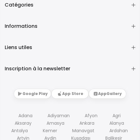
Catégories
Informations
Liens utiles
Inscription à la newsletter
Google Play
App Store
AppGallery
Adana
Adiyaman
Afyon
Agri
Aksaray
Amasya
Ankara
Alanya
Antalya
Kemer
Manavgat
Ardahan
Artvin
Aydin
Kuşadası
Balikesir