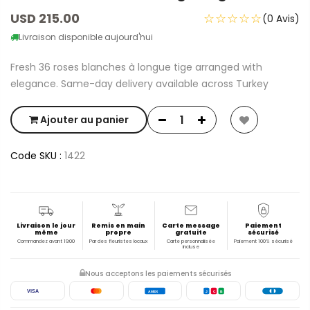
USD 215.00
☆☆☆☆☆
(0 Avis)
Livraison disponible aujourd'hui
Fresh 36 roses blanches à longue tige arranged with
elegance. Same-day delivery available across Turkey
Ajouter au panier
Code SKU :
1422
Livraison le jour
Remis en main
Carte message
Paiement
même
propre
gratuite
sécurisé
Commandez avant 19:00
Par des fleuristes locaux
Carte personnalisée
Paiement 100% sécurisé
incluse
Nous acceptons les paiements sécurisés
VISA
AMEX
J
C
B