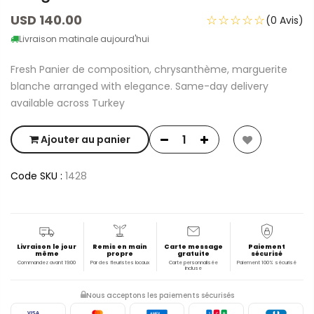
USD 140.00
☆☆☆☆☆
(0 Avis)
Livraison matinale aujourd'hui
Fresh Panier de composition, chrysanthème, marguerite
blanche arranged with elegance. Same-day delivery
available across Turkey
Ajouter au panier
Code SKU :
1428
Livraison le jour
Remis en main
Carte message
Paiement
même
propre
gratuite
sécurisé
Commandez avant 19:00
Par des fleuristes locaux
Carte personnalisée
Paiement 100% sécurisé
incluse
Nous acceptons les paiements sécurisés
VISA
AMEX
J
C
B