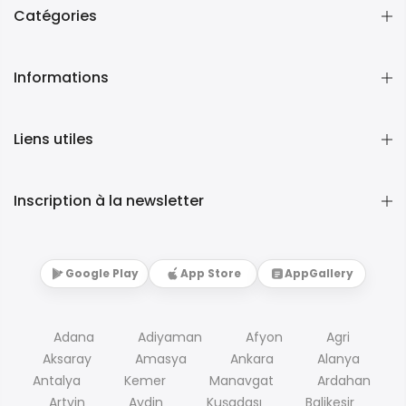
Catégories
Informations
Liens utiles
Inscription à la newsletter
Google Play
App Store
AppGallery
Adana
Adiyaman
Afyon
Agri
Aksaray
Amasya
Ankara
Alanya
Antalya
Kemer
Manavgat
Ardahan
Artvin
Aydin
Kuşadası
Balikesir