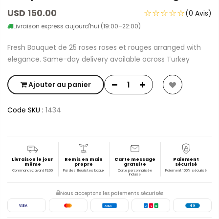
USD 150.00
☆☆☆☆☆
(0 Avis)
Livraison express aujourd'hui (19:00–22:00)
Fresh Bouquet de 25 roses roses et rouges arranged with
elegance. Same-day delivery available across Turkey
Ajouter au panier
Code SKU :
1434
Livraison le jour
Remis en main
Carte message
Paiement
même
propre
gratuite
sécurisé
Commandez avant 19:00
Par des fleuristes locaux
Carte personnalisée
Paiement 100% sécurisé
incluse
Nous acceptons les paiements sécurisés
VISA
AMEX
J
C
B