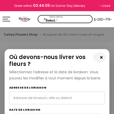
03:44:05
close
Order within
for Same-Day Delivery
📍
$ USD
FR
⌄
Select.
Turkey Flowers Shop
Bouquet de 25 roses roses et rouges
Où devons-nous livrer vos
×
fleurs ?
Sélectionnez l’adresse et la date de livraison. Vous
pouvez les modifier à tout moment depuis la barre.
ADRESSE DE LIVRAISON
DATE DE LIVRAISON