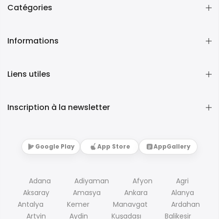
Catégories
Informations
Liens utiles
Inscription à la newsletter
Google Play
App Store
AppGallery
Adana
Adiyaman
Afyon
Agri
Aksaray
Amasya
Ankara
Alanya
Antalya
Kemer
Manavgat
Ardahan
Artvin
Aydin
Kuşadası
Balikesir