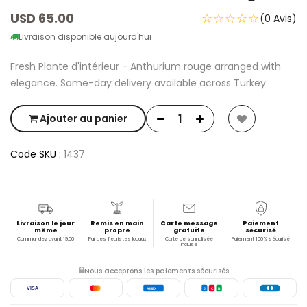
USD 65.00
☆☆☆☆☆
(0 Avis)
Livraison disponible aujourd'hui
Fresh Plante d'intérieur - Anthurium rouge arranged with
elegance. Same-day delivery available across Turkey
Ajouter au panier
Code SKU :
1437
Livraison le jour
Remis en main
Carte message
Paiement
même
propre
gratuite
sécurisé
Commandez avant 19:00
Par des fleuristes locaux
Carte personnalisée
Paiement 100% sécurisé
incluse
Nous acceptons les paiements sécurisés
VISA
AMEX
J
C
B