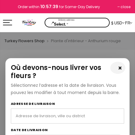
10:57:38
close
Order within
for Same-Day Delivery
📍
$ USD
FR
⌄
Select.
Turkey Flowers Shop
Plante d'intérieur - Anthurium rouge
Où devons-nous livrer vos
×
fleurs ?
Sélectionnez l’adresse et la date de livraison. Vous
pouvez les modifier à tout moment depuis la barre.
ADRESSE DE LIVRAISON
DATE DE LIVRAISON