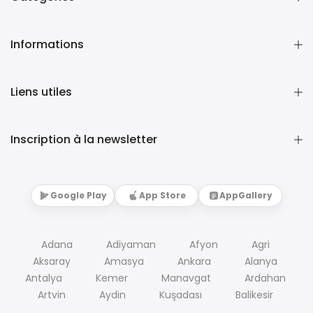
Informations
Liens utiles
Inscription à la newsletter
Google Play
App Store
AppGallery
Adana
Adiyaman
Afyon
Agri
Aksaray
Amasya
Ankara
Alanya
Antalya
Kemer
Manavgat
Ardahan
Artvin
Aydin
Kuşadası
Balikesir