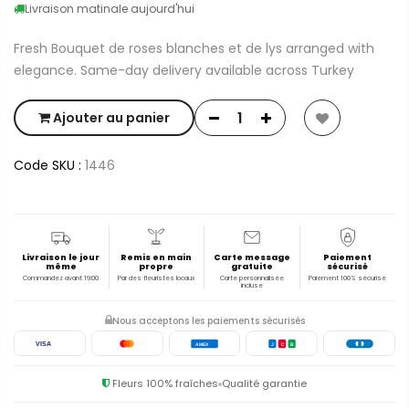
Livraison matinale aujourd'hui
Fresh Bouquet de roses blanches et de lys arranged with
elegance. Same-day delivery available across Turkey
Ajouter au panier
Code SKU :
1446
Livraison le jour
Remis en main
Carte message
Paiement
même
propre
gratuite
sécurisé
Commandez avant 19:00
Par des fleuristes locaux
Carte personnalisée
Paiement 100% sécurisé
incluse
Nous acceptons les paiements sécurisés
VISA
AMEX
J
C
B
Fleurs 100% fraîches
Qualité garantie