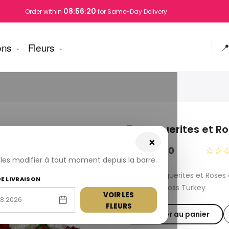
08:56:19
Order within
for Same-Day Delivery
ons
Fleurs

15 Marguerites et R
×
USD 140.00
☆☆
z les modifier à tout moment depuis la barre.
Fresh 15 Marguerites et Rose
DE LIVRAISON
available across Turkey
VOIR LES
FLEURS
Ajouter au panier