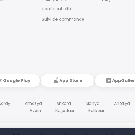
confidentialité
Suivi de commande
Google Play
App Store
AppGalle
saray
Amasya
Ankara
Alanya
Antalya
Aydin
Kuşadası
Balikesir