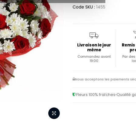
Code SKU :
1455
Livraison le jour
Remis
même
pr
Commandez avant
Par des 
19:00
lo
Nous acceptons les paiements séc
Fleurs 100% fraîches
Qualité g