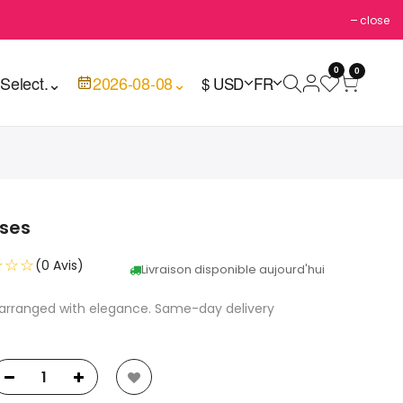
close
0
0

Select.
⌄
2026-08-08
⌄
$ USD
FR
oses
☆☆☆
(0 Avis)
Livraison disponible aujourd'hui
s arranged with elegance. Same-day delivery