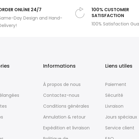
ORDER ONLİNE 24/7
100% CUSTOMER
SATISFACTION
Same-Day Design and Hand-
100% Satisfaction Gu
Delivery!
ries
Informations
Liens utiles
À propos de nous
Paiement
mélangées
Contactez-nous
Sécurité
tes
Conditions générales
Livraison
ps
Annulation & retour
Jours spéciaux
Expédition et livraison
Service client
es
Politique de
FAQ