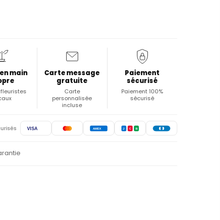
 en main
Carte message
Paiement
opre
gratuite
sécurisé
fleuristes
Carte
Paiement 100%
caux
personnalisée
sécurisé
incluse
urisés
VISA
AMEX
J
C
B
arantie