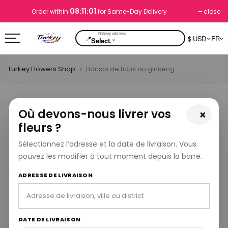
08:11:01
close
Order within
for Same-Day Delivery
📍
$ USD
FR
⌄
Select.
Turkey Flowers Shop
Bonsaï de ficus au ginseng
Où devons-nous livrer vos
×
fleurs ?
Sélectionnez l’adresse et la date de livraison. Vous
pouvez les modifier à tout moment depuis la barre.
ADRESSE DE LIVRAISON
DATE DE LIVRAISON