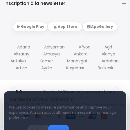
Inscription à la newsletter
Google Play
App Store
AppGallery
Adana
Adiyaman
Afyon
Agri
Aksaray
Amasya
Ankara
Alanya
Antalya
Kemer
Manavgat
Ardahan
Artvin
Aydin
Kuşadası
Balikesir
5.0
★★★★★
19 avis vérifiés sur la livraison de fleurs
We respect your privacy ?
Copyright © 2026
Turkey Flowers shop
Tous droits réservés.
We use cookies to measure performance and improve your
experience. You can accept all, reject non-essential, or manage
preferences.