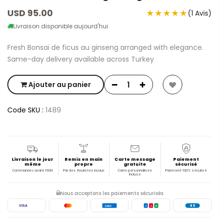
USD 95.00
★★★★★
(1 Avis)
Livraison disponible aujourd'hui
Fresh Bonsaï de ficus au ginseng arranged with elegance.
Same-day delivery available across Turkey
Ajouter au panier
Code SKU :
1489
Livraison le jour
Remis en main
Carte message
Paiement
même
propre
gratuite
sécurisé
Commandez avant 19:00
Par des fleuristes locaux
Carte personnalisée
Paiement 100% sécurisé
incluse
Nous acceptons les paiements sécurisés
VISA
AMEX
J
C
B