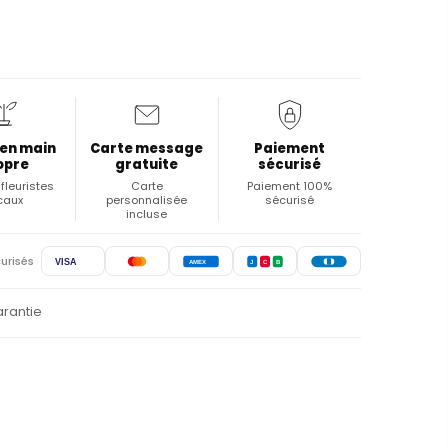
 en main
Carte message
Paiement
opre
gratuite
sécurisé
fleuristes
Carte
Paiement 100%
caux
personnalisée
sécurisé
incluse
urisés
VISA
AMEX
J
C
B
arantie