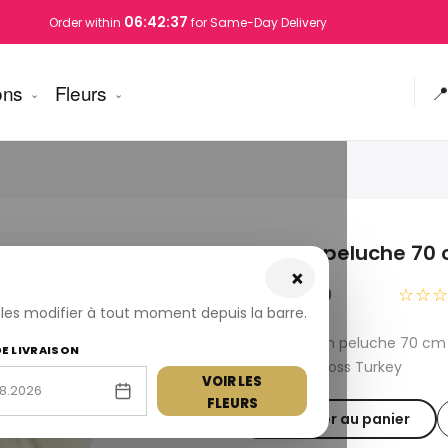
06:42:36
Order within
for Same-Day Delivery
ons
Fleurs

Ours en peluche 70
×
USD 90.00
☆☆
z les modifier à tout moment depuis la barre.
Fresh Ours en peluche 70 cm
DE LIVRAISON
available across Turkey
VOIR LES
FLEURS
Ajouter au panier