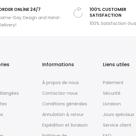
ORDER ONLİNE 24/7
100% CUSTOMER
SATISFACTION
Same-Day Design and Hand-
100% Satisfaction Gu
Delivery!
ries
Informations
Liens utiles
À propos de nous
Paiement
mélangées
Contactez-nous
Sécurité
tes
Conditions générales
Livraison
ps
Annulation & retour
Jours spéciaux
Expédition et livraison
Service client
es
Politique de
FAQ