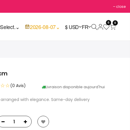
close
0
0

Select.
⌄
2026-08-07
⌄
$ USD
FR
 cm
☆☆☆
(0 Avis)
Livraison disponible aujourd'hui
 arranged with elegance. Same-day delivery