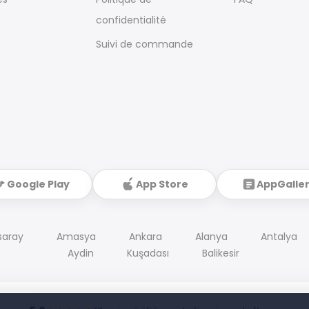
confidentialité
Suivi de commande
Google Play
App Store
AppGalle
saray
Amasya
Ankara
Alanya
Antalya
Aydin
Kuşadası
Balikesir