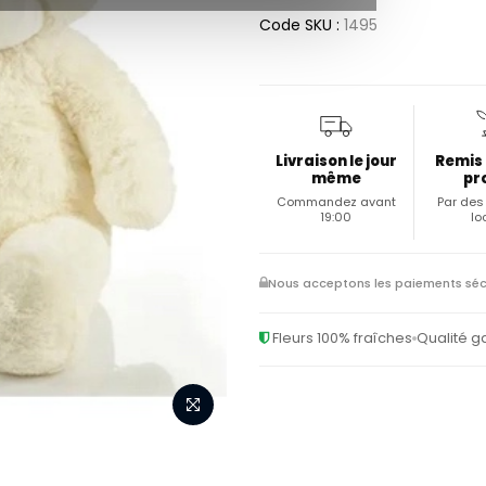
Code SKU :
1495
Livraison le jour
Remis
même
pr
Commandez avant
Par des 
19:00
lo
Nous acceptons les paiements séc
Fleurs 100% fraîches
Qualité g