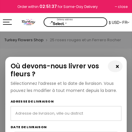
02:51:37
close
Order within
for Same-Day Delivery
📍
$ USD
FR
⌄
Select.
Turkey Flowers Shop
25 roses rouges et un Ferrero Rocher
Où devons-nous livrer vos
×
fleurs ?
Sélectionnez l’adresse et la date de livraison. Vous
pouvez les modifier à tout moment depuis la barre.
ADRESSE DE LIVRAISON
DATE DE LIVRAISON