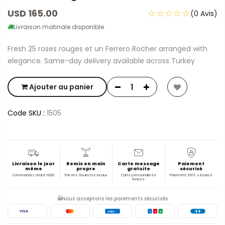
USD 165.00
☆☆☆☆☆
(0 Avis)
Livraison matinale disponible
Fresh 25 roses rouges et un Ferrero Rocher arranged with
elegance. Same-day delivery available across Turkey
Ajouter au panier
Code SKU :
1505
Livraison le jour
Remis en main
Carte message
Paiement
même
propre
gratuite
sécurisé
Commandez avant 19:00
Par des fleuristes locaux
Carte personnalisée
Paiement 100% sécurisé
incluse
Nous acceptons les paiements sécurisés
VISA
AMEX
J
C
B