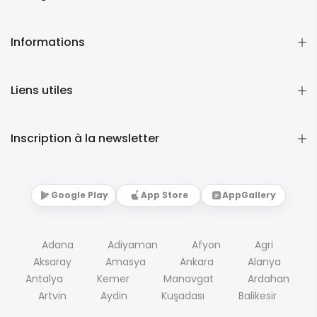
Informations
Liens utiles
Inscription à la newsletter
Google Play
App Store
AppGallery
Adana
Adiyaman
Afyon
Agri
Aksaray
Amasya
Ankara
Alanya
Antalya
Kemer
Manavgat
Ardahan
Artvin
Aydin
Kuşadası
Balikesir