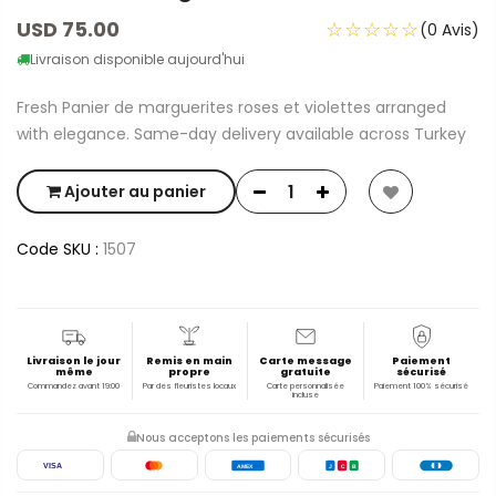
USD 75.00
☆☆☆☆☆
(0 Avis)
Livraison disponible aujourd'hui
Fresh Panier de marguerites roses et violettes arranged
with elegance. Same-day delivery available across Turkey
Ajouter au panier
Code SKU :
1507
Livraison le jour
Remis en main
Carte message
Paiement
même
propre
gratuite
sécurisé
Commandez avant 19:00
Par des fleuristes locaux
Carte personnalisée
Paiement 100% sécurisé
incluse
Nous acceptons les paiements sécurisés
VISA
AMEX
J
C
B