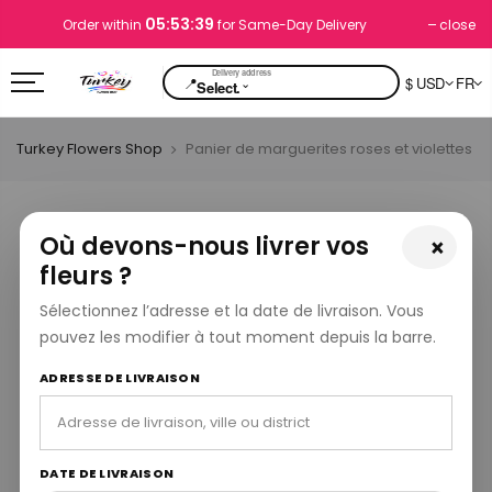
05:53:39
close
Order within
for Same-Day Delivery
📍
$ USD
FR
⌄
Select.
Turkey Flowers Shop
Panier de marguerites roses et violettes
Où devons-nous livrer vos
×
fleurs ?
Sélectionnez l’adresse et la date de livraison. Vous
pouvez les modifier à tout moment depuis la barre.
ADRESSE DE LIVRAISON
DATE DE LIVRAISON