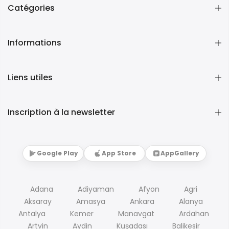
Catégories
Informations
Liens utiles
Inscription à la newsletter
Google Play
App Store
AppGallery
Adana
Adiyaman
Afyon
Agri
Aksaray
Amasya
Ankara
Alanya
Antalya
Kemer
Manavgat
Ardahan
Artvin
Aydin
Kuşadası
Balikesir