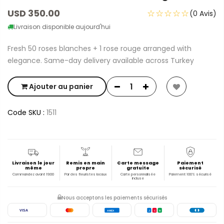
USD 350.00
☆☆☆☆☆
(0 Avis)
Livraison disponible aujourd'hui
Fresh 50 roses blanches + 1 rose rouge arranged with
elegance. Same-day delivery available across Turkey
Ajouter au panier
Code SKU :
1511
Livraison le jour
Remis en main
Carte message
Paiement
même
propre
gratuite
sécurisé
Commandez avant 19:00
Par des fleuristes locaux
Carte personnalisée
Paiement 100% sécurisé
incluse
Nous acceptons les paiements sécurisés
VISA
AMEX
J
C
B