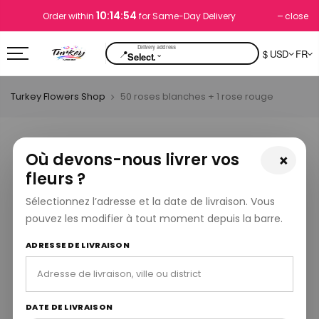
10:14:54
close
Order within
for Same-Day Delivery
📍
$ USD
FR
⌄
Select.
Turkey Flowers Shop
50 roses blanches + 1 rose rouge
Où devons-nous livrer vos
×
fleurs ?
Sélectionnez l’adresse et la date de livraison. Vous
pouvez les modifier à tout moment depuis la barre.
ADRESSE DE LIVRAISON
DATE DE LIVRAISON