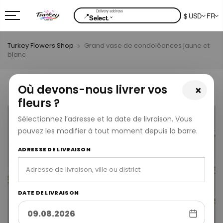
📍
$ USD
FR
⌄
Select.
Turkey Flowers Shop
Grand vase de condoléances jaune et
blanc
Où devons-nous livrer vos
×
fleurs ?
Sélectionnez l’adresse et la date de livraison. Vous
pouvez les modifier à tout moment depuis la barre.
ADRESSE DE LIVRAISON
DATE DE LIVRAISON