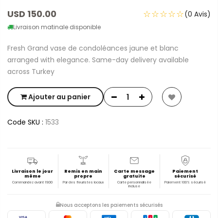
USD 150.00
☆☆☆☆☆
(0 Avis)
Livraison matinale disponible
Fresh Grand vase de condoléances jaune et blanc
arranged with elegance. Same-day delivery available
across Turkey
Ajouter au panier
Code SKU :
1533
Livraison le jour
Remis en main
Carte message
Paiement
même
propre
gratuite
sécurisé
Commandez avant 19:00
Par des fleuristes locaux
Carte personnalisée
Paiement 100% sécurisé
incluse
Nous acceptons les paiements sécurisés
VISA
AMEX
J
C
B