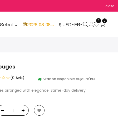
close
0
0

Select.
⌄
2026-08-08
⌄
$ USD
FR
rouges
☆☆☆
(0 Avis)
Livraison disponible aujourd'hui
ges arranged with elegance. Same-day delivery