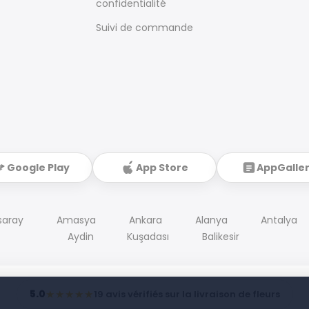
confidentialité
Suivi de commande
Google Play
App Store
AppGalle
saray
Amasya
Ankara
Alanya
Antalya
Aydin
Kuşadası
Balikesir
5.0
★★★★★
19 avis vérifiés sur la livraison de fleurs