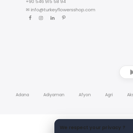
+90 546 915 58 94
✉
info@turkeyflowersshop.com
Adana
Adiyaman
Afyon
Agri
Ak
We respect your privacy ?