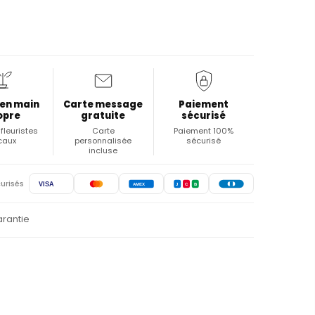
 en main
Carte message
Paiement
opre
gratuite
sécurisé
fleuristes
Carte
Paiement 100%
caux
personnalisée
sécurisé
incluse
urisés
VISA
AMEX
J
C
B
arantie