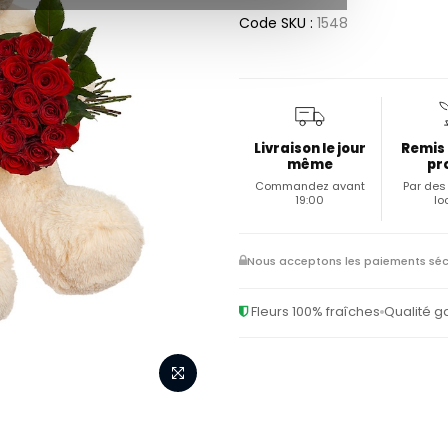
Code SKU :
1548
Livraison le jour
Remis
même
pr
Commandez avant
Par des 
19:00
lo
Nous acceptons les paiements séc
Fleurs 100% fraîches
Qualité g