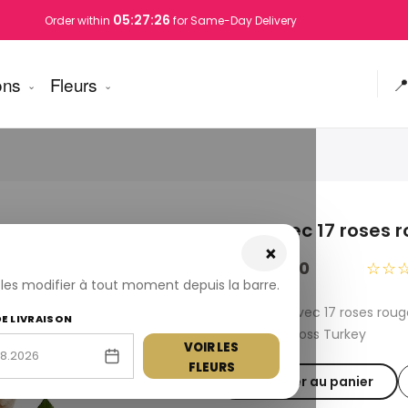
05:27:25
Order within
for Same-Day Delivery
ons
Fleurs

Ours avec 17 roses 
×
USD 180.00
☆☆
z les modifier à tout moment depuis la barre.
Fresh Ours avec 17 roses rou
DE LIVRAISON
available across Turkey
VOIR LES
FLEURS
Ajouter au panier