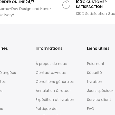
ORDER ONLİNE 24/7
100% CUSTOMER
SATISFACTION
Same-Day Design and Hand-
100% Satisfaction Gu
Delivery!
ries
Informations
Liens utiles
À propos de nous
Paiement
mélangées
Contactez-nous
Sécurité
tes
Conditions générales
Livraison
ps
Annulation & retour
Jours spéciaux
Expédition et livraison
Service client
es
Politique de
FAQ