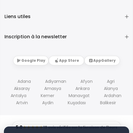
Liens utiles
Inscription à la newsletter
Google Play
App Store
AppGallery
Adana
Adiyaman
Afyon
Agri
Aksaray
Amasya
Ankara
Alanya
Antalya
Kemer
Manavgat
Ardahan
Artvin
Aydin
Kuşadası
Balikesir
5.0
★★★★★
19 avis vérifiés sur la livraison de fleurs