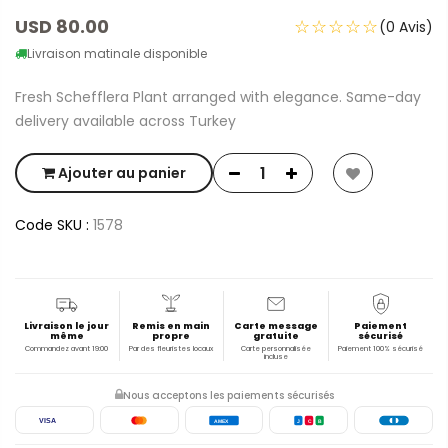
USD 80.00
☆☆☆☆☆
(0 Avis)
Livraison matinale disponible
Fresh Schefflera Plant arranged with elegance. Same-day
delivery available across Turkey
Ajouter au panier
Code SKU :
1578
Livraison le jour
Remis en main
Carte message
Paiement
même
propre
gratuite
sécurisé
Commandez avant 19:00
Par des fleuristes locaux
Carte personnalisée
Paiement 100% sécurisé
incluse
Nous acceptons les paiements sécurisés
VISA
AMEX
J
C
B