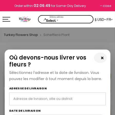
02:06:49
close
Order within
for Same-Day Delivery
📍
$ USD
FR
⌄
Select.
Turkey Flowers Shop
Schefflera Plant
Où devons-nous livrer vos
×
fleurs ?
Sélectionnez l’adresse et la date de livraison. Vous
pouvez les modifier à tout moment depuis la barre.
ADRESSE DE LIVRAISON
DATE DE LIVRAISON