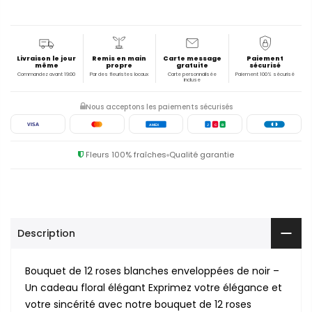
Livraison le jour
Remis en main
Carte message
Paiement
même
propre
gratuite
sécurisé
Commandez avant 19:00
Par des fleuristes locaux
Carte personnalisée
Paiement 100% sécurisé
incluse
Nous acceptons les paiements sécurisés
VISA
AMEX
J
C
B
Fleurs 100% fraîches
Qualité garantie
Description
Bouquet de 12 roses blanches enveloppées de noir –
Un cadeau floral élégant Exprimez votre élégance et
votre sincérité avec notre bouquet de 12 roses