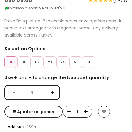
USD 55.00
★★★★★
(1 Avis)
Livraison disponible aujourd'hui
Fresh Bouquet de 12 roses blanches enveloppées dans du
papier noir arranged with elegance. Same-day delivery
available across Turkey
Select an Option:
9
11
15
21
25
51
101
Use + and - to change the bouquet quantity
−
+
Ajouter au panier
Code SKU :
1594