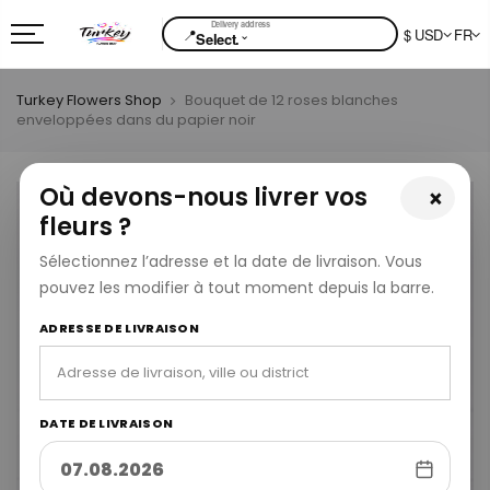
📍
$ USD
FR
⌄
Select.
Turkey Flowers Shop
Bouquet de 12 roses blanches
enveloppées dans du papier noir
Où devons-nous livrer vos
×
fleurs ?
Sélectionnez l’adresse et la date de livraison. Vous
pouvez les modifier à tout moment depuis la barre.
ADRESSE DE LIVRAISON
DATE DE LIVRAISON