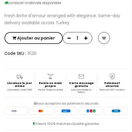
Livraison matinale disponible
Fresh Boîte d'amour arranged with elegance. Same-day
delivery available across Turkey
Ajouter au panier
Code SKU :
1628
Livraison le jour
Remis en main
Carte message
Paiement
même
propre
gratuite
sécurisé
Commandez avant 19:00
Par des fleuristes locaux
Carte personnalisée
Paiement 100% sécurisé
incluse
Nous acceptons les paiements sécurisés
VISA
AMEX
J
C
B
Fleurs 100% fraîches
Qualité garantie