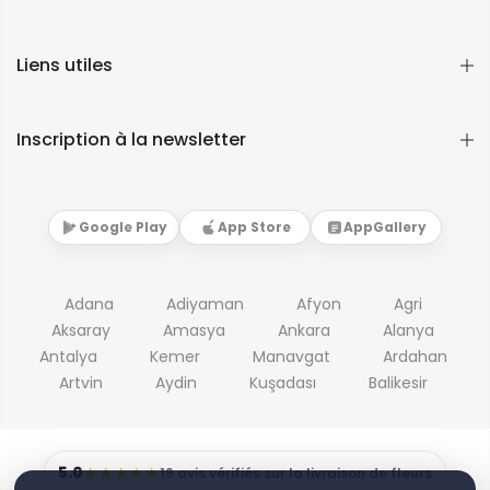
Liens utiles
Inscription à la newsletter
Google Play
App Store
AppGallery
Adana
Adiyaman
Afyon
Agri
Aksaray
Amasya
Ankara
Alanya
Antalya
Kemer
Manavgat
Ardahan
Artvin
Aydin
Kuşadası
Balikesir
5.0
★★★★★
19 avis vérifiés sur la livraison de fleurs