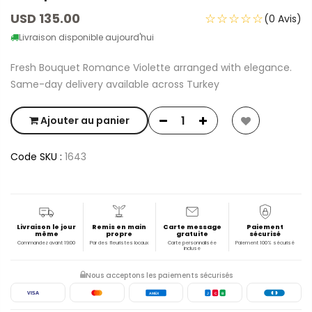
USD 135.00
☆☆☆☆☆
(0 Avis)
Livraison disponible aujourd'hui
Fresh Bouquet Romance Violette arranged with elegance.
Same-day delivery available across Turkey
Ajouter au panier
Code SKU :
1643
Livraison le jour
Remis en main
Carte message
Paiement
même
propre
gratuite
sécurisé
Commandez avant 19:00
Par des fleuristes locaux
Carte personnalisée
Paiement 100% sécurisé
incluse
Nous acceptons les paiements sécurisés
VISA
AMEX
J
C
B