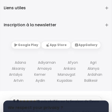
Liens utiles
Inscription à la newsletter
Google Play
App Store
AppGallery
Adana
Adiyaman
Afyon
Agri
Aksaray
Amasya
Ankara
Alanya
Antalya
Kemer
Manavgat
Ardahan
Artvin
Aydin
Kuşadası
Balikesir
5.0
★★★★★
19 avis vérifiés sur la livraison de fleurs
We respect your privacy ?