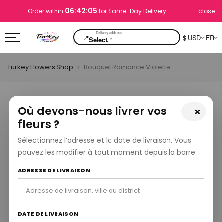
06:42:04
close
Order within
for Same-Day Delivery
📍
$ USD
FR
⌄
Select.
Turkey Flowers Shop
Bouquet Romance Violette
Où devons-nous livrer vos
×
fleurs ?
Sélectionnez l’adresse et la date de livraison. Vous
pouvez les modifier à tout moment depuis la barre.
ADRESSE DE LIVRAISON
DATE DE LIVRAISON