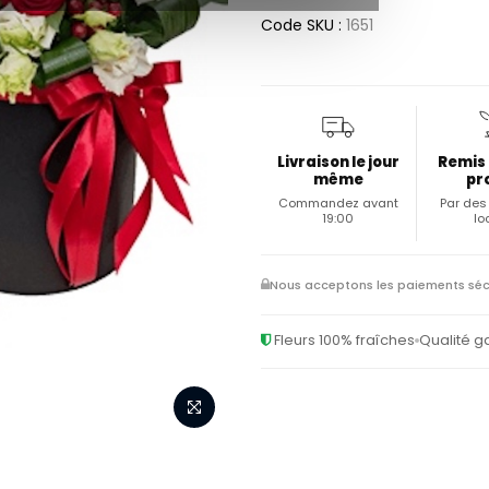
Code SKU :
1651
Livraison le jour
Remis
même
pr
Commandez avant
Par des 
19:00
lo
Nous acceptons les paiements séc
Fleurs 100% fraîches
Qualité g