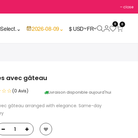
close
0
0

Select.
⌄
2026-08-09
⌄
$ USD
FR
es avec gâteau
☆☆☆
(0 Avis)
Livraison disponible aujourd'hui
 avec gâteau arranged with elegance. Same-day
ey