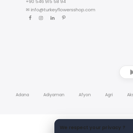
+90 546 915 58 94
✉
info@turkeyflowersshop.com
Adana
Adiyaman
Afyon
Agri
Ak
We respect your privacy ?