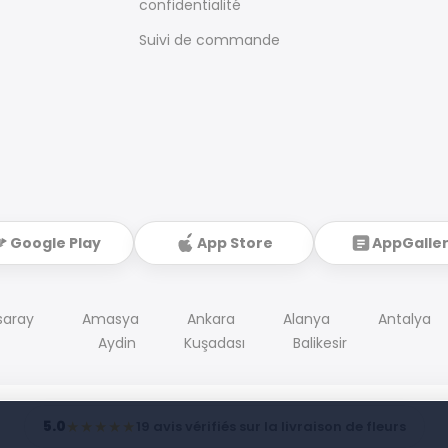
confidentialité
Suivi de commande
Google Play
App Store
AppGalle
saray
Amasya
Ankara
Alanya
Antalya
Aydin
Kuşadası
Balikesir
5.0
★★★★★
19 avis vérifiés sur la livraison de fleurs