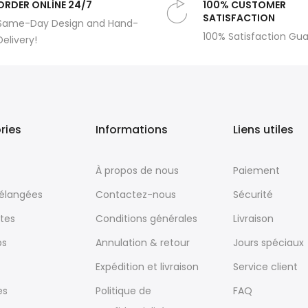
ORDER ONLİNE 24/7
100% CUSTOMER
SATISFACTION
Same-Day Design and Hand-
100% Satisfaction Gu
Delivery!
ries
Informations
Liens utiles
À propos de nous
Paiement
mélangées
Contactez-nous
Sécurité
tes
Conditions générales
Livraison
ps
Annulation & retour
Jours spéciaux
Expédition et livraison
Service client
es
Politique de
FAQ