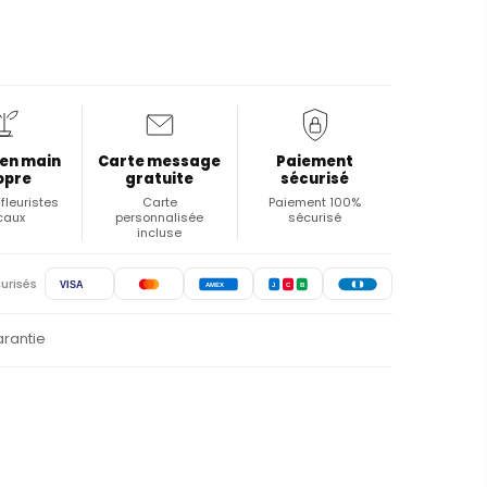
 en main
Carte message
Paiement
opre
gratuite
sécurisé
fleuristes
Carte
Paiement 100%
caux
personnalisée
sécurisé
incluse
urisés
VISA
AMEX
J
C
B
arantie