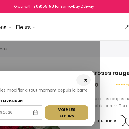
09:59:49
Order within
for Same-Day Delivery
ons
Fleurs

teau
Boîte de roses roug
×
USD 140.00
☆☆
z les modifier à tout moment depuis la barre.
Fresh Boîte de roses rouges
DE LIVRAISON
delivery available across Turk
VOIR LES
FLEURS
Ajouter au panier