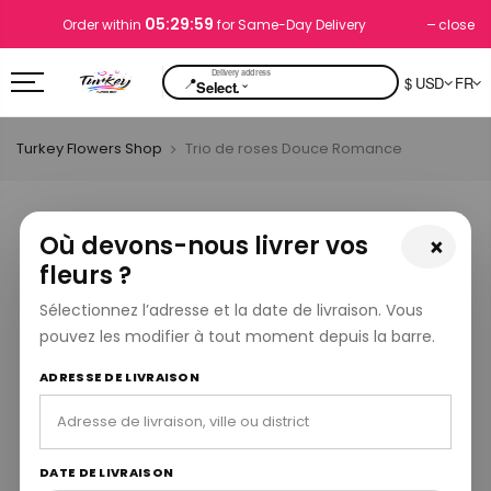
05:29:58
close
Order within
for Same-Day Delivery
📍
$ USD
FR
⌄
Select.
Turkey Flowers Shop
Trio de roses Douce Romance
Où devons-nous livrer vos
×
fleurs ?
Sélectionnez l’adresse et la date de livraison. Vous
pouvez les modifier à tout moment depuis la barre.
ADRESSE DE LIVRAISON
DATE DE LIVRAISON