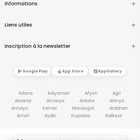
Informations
Liens utiles
Inscription à la newsletter
Google Play
App Store
AppGallery
Adana
Adiyaman
Afyon
Agri
Aksaray
Amasya
Ankara
Alanya
Antalya
Kemer
Manavgat
Ardahan
Artvin
Aydin
Kuşadası
Balikesir