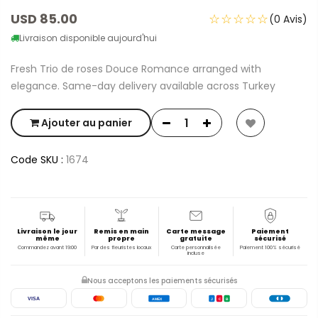
USD 85.00
☆☆☆☆☆
(0 Avis)
Livraison disponible aujourd'hui
Fresh Trio de roses Douce Romance arranged with
elegance. Same-day delivery available across Turkey
Ajouter au panier
Code SKU :
1674
Livraison le jour
Remis en main
Carte message
Paiement
même
propre
gratuite
sécurisé
Commandez avant 19:00
Par des fleuristes locaux
Carte personnalisée
Paiement 100% sécurisé
incluse
Nous acceptons les paiements sécurisés
VISA
AMEX
J
C
B