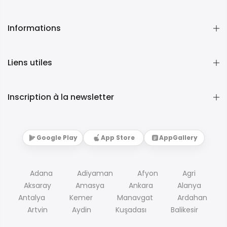
Informations
Liens utiles
Inscription à la newsletter
Google Play
App Store
AppGallery
Adana
Adiyaman
Afyon
Agri
Aksaray
Amasya
Ankara
Alanya
Antalya
Kemer
Manavgat
Ardahan
Artvin
Aydin
Kuşadası
Balikesir