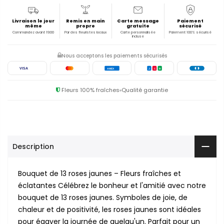
Livraison le jour
Remis en main
Carte message
Paiement
même
propre
gratuite
sécurisé
Commandez avant 19:00
Par des fleuristes locaux
Carte personnalisée
Paiement 100% sécurisé
incluse
Nous acceptons les paiements sécurisés
VISA
AMEX
J
C
B
Fleurs 100% fraîches
Qualité garantie
Description
Bouquet de 13 roses jaunes – Fleurs fraîches et
éclatantes Célébrez le bonheur et l'amitié avec notre
bouquet de 13 roses jaunes. Symboles de joie, de
chaleur et de positivité, les roses jaunes sont idéales
pour égayer la journée de quelqu'un. Parfait pour un