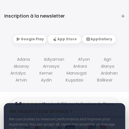
Inscription à la newsletter
Google Play
App Store
AppGallery
Adana
Adiyaman
Afyon
Agri
Aksaray
Amasya
Ankara
Alanya
Antalya
Kemer
Manavgat
Ardahan
Artvin
Aydin
Kuşadası
Balikesir
5.0
★★★★★
19 avis vérifiés sur la livraison de fleurs
We respect your privacy ?
Copyright © 2026
Turkey Flowers shop
Tous droits réservés.
We use cookies to measure performance and improve your
experience. You can accept all, reject non-essential, or manage