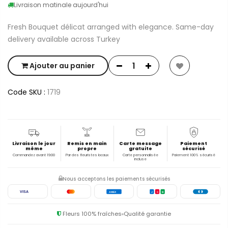
Livraison matinale aujourd'hui
Fresh Bouquet délicat arranged with elegance. Same-day
delivery available across Turkey
Ajouter au panier
Code SKU :
1719
Livraison le jour
Remis en main
Carte message
Paiement
même
propre
gratuite
sécurisé
Commandez avant 19:00
Par des fleuristes locaux
Carte personnalisée
Paiement 100% sécurisé
incluse
Nous acceptons les paiements sécurisés
VISA
AMEX
J
C
B
Fleurs 100% fraîches
Qualité garantie