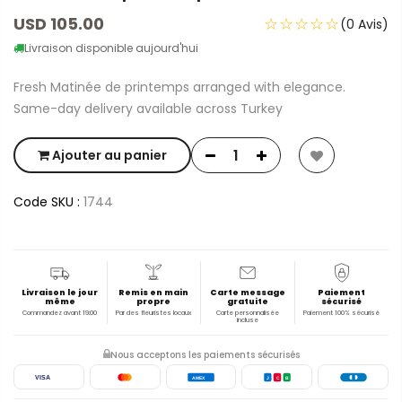
USD 105.00
☆☆☆☆☆
(0 Avis)
Livraison disponible aujourd'hui
Fresh Matinée de printemps arranged with elegance.
Same-day delivery available across Turkey
Ajouter au panier
Code SKU :
1744
Livraison le jour
Remis en main
Carte message
Paiement
même
propre
gratuite
sécurisé
Commandez avant 19:00
Par des fleuristes locaux
Carte personnalisée
Paiement 100% sécurisé
incluse
Nous acceptons les paiements sécurisés
VISA
AMEX
J
C
B