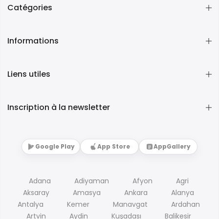
Catégories
Informations
Liens utiles
Inscription à la newsletter
Google Play
App Store
AppGallery
Adana
Adiyaman
Afyon
Agri
Aksaray
Amasya
Ankara
Alanya
Antalya
Kemer
Manavgat
Ardahan
Artvin
Aydin
Kuşadası
Balikesir