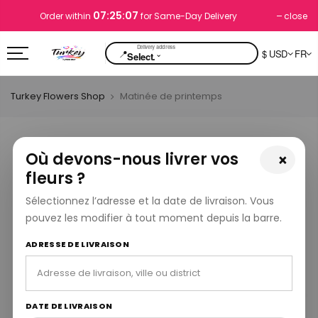
07:25:06
close
Order within
for Same-Day Delivery
📍
$ USD
FR
⌄
Select.
Turkey Flowers Shop
Matinée de printemps
Où devons-nous livrer vos
×
fleurs ?
Sélectionnez l’adresse et la date de livraison. Vous
pouvez les modifier à tout moment depuis la barre.
ADRESSE DE LIVRAISON
DATE DE LIVRAISON