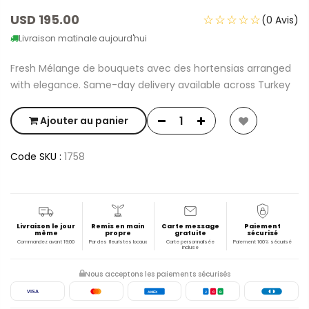
USD 195.00
☆☆☆☆☆
(0 Avis)
Livraison matinale aujourd'hui
Fresh Mélange de bouquets avec des hortensias arranged
with elegance. Same-day delivery available across Turkey
Ajouter au panier
Code SKU :
1758
Livraison le jour
Remis en main
Carte message
Paiement
même
propre
gratuite
sécurisé
Commandez avant 19:00
Par des fleuristes locaux
Carte personnalisée
Paiement 100% sécurisé
incluse
Nous acceptons les paiements sécurisés
VISA
AMEX
J
C
B