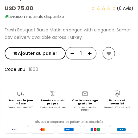
USD 75.00
☆☆☆☆☆
(0 Avis)
Livraison matinale disponible
Fresh Bouquet Bursa Matin arranged with elegance. Same-
day delivery available across Turkey
Ajouter au panier
Code SKU :
1800
Livraison le jour
Remis en main
Carte message
Paiement
même
propre
gratuite
sécurisé
Commandez avant 19:00
Par des fleuristes locaux
Carte personnalisée
Paiement 100% sécurisé
incluse
Nous acceptons les paiements sécurisés
VISA
AMEX
J
C
B