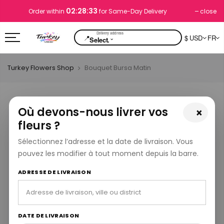
02:28:33
close
Order within
for Same-Day Delivery
📍
$ USD
FR
⌄
Select.
Turkey Flowers Shop
Bouquet Bursa Matin
Où devons-nous livrer vos
×
fleurs ?
Sélectionnez l’adresse et la date de livraison. Vous
pouvez les modifier à tout moment depuis la barre.
ADRESSE DE LIVRAISON
DATE DE LIVRAISON