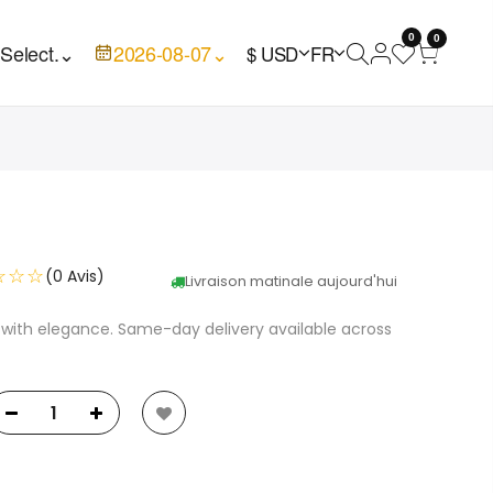
0
0

Select.
⌄
2026-08-07
⌄
$ USD
FR
☆☆☆
(0 Avis)
Livraison matinale aujourd'hui
 with elegance. Same-day delivery available across