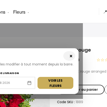
ons
Fleurs

Rose et rouge
×
USD 88.00
☆☆
z les modifier à tout moment depuis la barre.
Fresh Rose et rouge arranged
DE LIVRAISON
Turkey
VOIR LES
FLEURS
Ajouter au panier
Code SKU :
1889