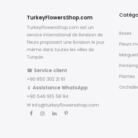
Catégo
TurkeyFlowersShop.com
TurkeyFlowersShop.com est un
Roses
service international de livraison de
fleurs proposant une livraison le jour
Fleurs 
même dans toutes les villes de
Margueri
Turquie.
Printem
☎
Service client
Plantes
+90 850 302 21 61
Orchidé
📱
Assistance WhatsApp
+90 546 915 58 94
✉
info@turkeyflowersshop.com