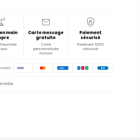
 en main
Carte message
Paiement
opre
gratuite
sécurisé
fleuristes
Carte
Paiement 100%
caux
personnalisée
sécurisé
incluse
urisés
VISA
AMEX
J
C
B
arantie