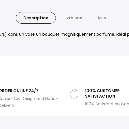
Description
Livraison
Avis
fleurs) dans un vase Un bouquet magnifiquement parfumé, idéal p
ORDER ONLİNE 24/7
100% CUSTOMER
SATISFACTION
Same-Day Design and Hand-
100% Satisfaction Gu
Delivery!