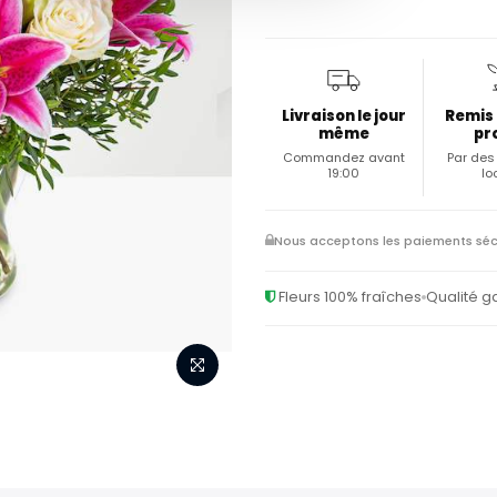
Livraison le jour
Remis
même
pr
Commandez avant
Par des 
19:00
lo
Nous acceptons les paiements séc
Fleurs 100% fraîches
Qualité g