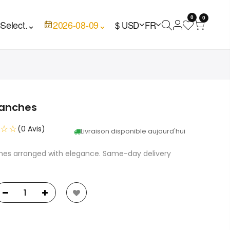
0
0

Select.
⌄
2026-08-09
⌄
$ USD
FR
lanches
☆☆
(0 Avis)
Livraison disponible aujourd'hui
nches arranged with elegance. Same-day delivery