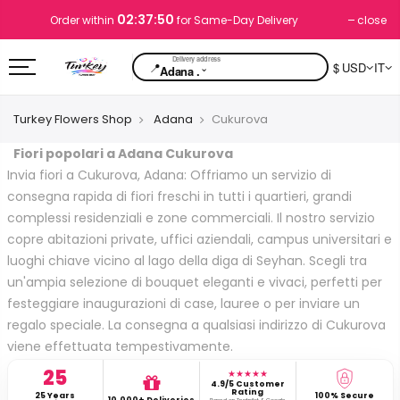
02:37:49
close
Order within
for Same-Day Delivery
📍
$ USD
IT
⌄
Adana .
Turkey Flowers Shop
Adana
Cukurova
Fiori popolari a Adana Cukurova
Invia fiori a Cukurova, Adana: Offriamo un servizio di
consegna rapida di fiori freschi in tutti i quartieri, grandi
complessi residenziali e zone commerciali. Il nostro servizio
copre abitazioni private, uffici aziendali, campus universitari e
luoghi chiave vicino al lago della diga di Seyhan. Scegli tra
un'ampia selezione di bouquet eleganti e vivaci, perfetti per
festeggiare inaugurazioni di case, lauree o per inviare un
regalo speciale. La consegna a qualsiasi indirizzo di Cukurova
viene effettuata tempestivamente.
25
★★★★★
4.9/5 Customer
Rating
25 Years
100% Secure
10,000+ Deliveries