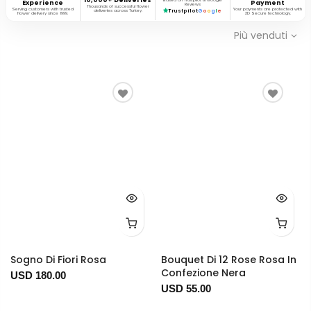
Based on Trustpilot & Google
Experience
Payment
Reviews
Thousands of successful flower
Serving customers with trusted
Your payments are protected with
deliveries across Turkey.
Trustpilot
G
o
o
g
l
e
flower delivery since 1999.
3D Secure technology.
Più venduti
Sogno Di Fiori Rosa
Bouquet Di 12 Rose Rosa In
Confezione Nera
USD 180.00
USD 55.00