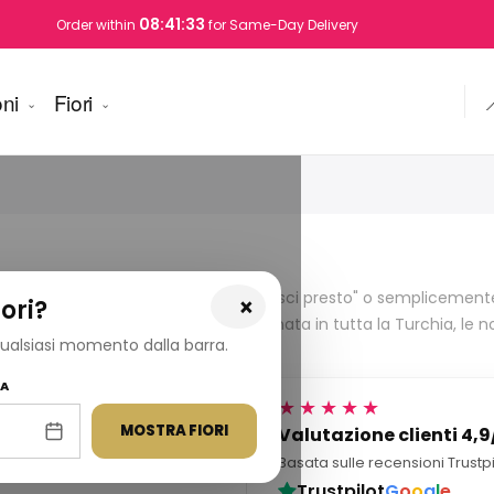
08:41:32
Order within
for Same-Day Delivery
ni
Fiori

inizi. Che tu voglia dire "grazie", "guarisci presto" o sempliceme
×
ori?
 e disponibili per la consegna in giornata in tutta la Turchia, le
 qualsiasi momento dalla barra.
ni la giornata di qualcuno.
NA
★★★★★
.000+ consegne
MOSTRA FIORI
Valutazione clienti 4,9
iaia di consegne di fiori
Basata sulle recensioni Trustp
cite in tutta la Turchia.
Trustpilot
G
o
o
g
l
e