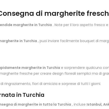
Consegna di margherite fresch
lendide margherite in Turchia
. Note per il loro aspetto fresco e
margherite in Turchia
, puoi inviare facilmente bouquet di marghe
rapidamente margherite in Turchia
e sorprendere qualcuno con u
argherite fresche per creare design floreali semplici ma di gra
ringraziamento, fiori di amicizia e sorprese di tutti i giorni.
rnata in Turchia
nsegna di margherite in tutta la Turchia
, incluse
Istanbul, An