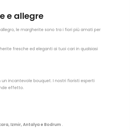
e e allegre
 allegro, le margherite sono tra i fiori più amati per
rite fresche ed eleganti ai tuoi cari in qualsiasi
n incantevole bouquet. I nostri fioristi esperti
nde effetto.
kara, Izmir, Antalya e Bodrum
.