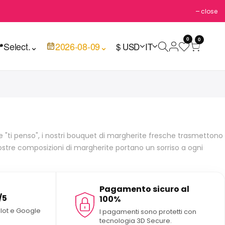
close
0
0

Select.
⌄
2026-08-09
⌄
$ USD
IT
nte "ti penso", i nostri bouquet di margherite fresche trasmettono
 nostre composizioni di margherite portano un sorriso a ogni
Pagamento sicuro al
/5
100%
ilot e Google
I pagamenti sono protetti con
tecnologia 3D Secure.