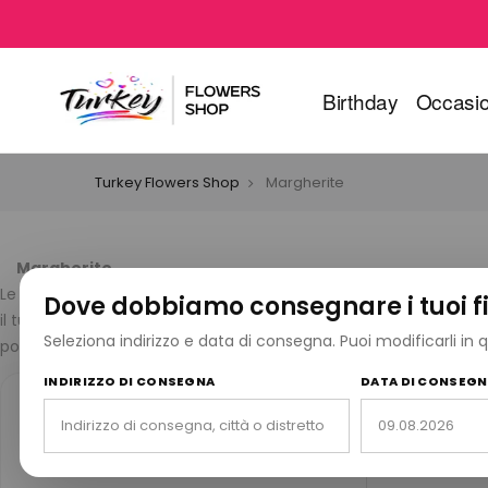
Birthday
Occasio
Turkey Flowers Shop
Margherite
Margherite
Le margherite sono il simbolo perfetto di gioia, purezza e nuovi 
Dove dobbiamo consegnare i tuoi fi
il tuo messaggio con calore. Realizzate a mano da fioristi esperti
Seleziona indirizzo e data di consegna. Puoi modificarli in
porta. Ordina ora e lascia che la bellezza delle margherite illumi
INDIRIZZO DI CONSEGNA
DATA DI CONSEG
25 anni di esperienza
10
25
Servizio affidabile di consegna
Migl
fiori dal 1999.
rius