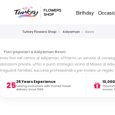
Birthday
Occasio
Turkey Flowers Shop
Adıyaman
Besni
Fiori popolari a Adiyaman Besni
Invia fiori nel centro di Adiyaman: offriamo un servizio di consegna 
abitazioni private, uffici e punti strategici vicino al Museo di Ad
traguardi familiari, successi professionali o per inviare un reg
25 Years Experience
10,000
25
Serving customers with trusted flower
Thousand
delivery since 1999.
across T