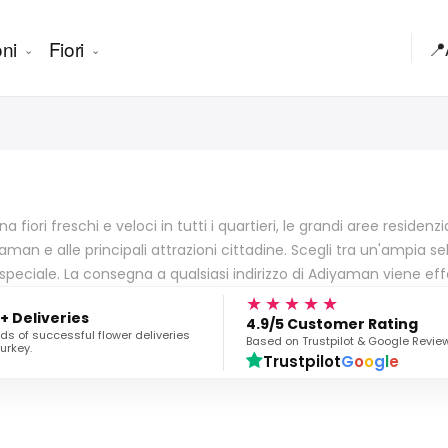
ni
Fiori
📍
fiori freschi e veloci in tutti i quartieri, le grandi aree residenzi
iyaman e alle principali attrazioni cittadine. Scegli tra un'ampia s
alo speciale. La consegna a qualsiasi indirizzo di Adiyaman viene
★★★★★
+ Deliveries
4.9/5 Customer Rating
s of successful flower deliveries
Based on Trustpilot & Google Revie
urkey.
Trustpilot
G
o
o
g
l
e