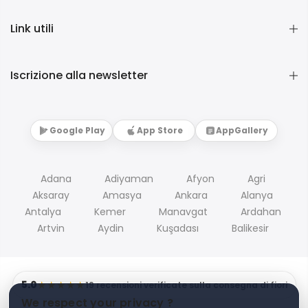
Link utili
Iscrizione alla newsletter
Google Play
App Store
AppGallery
Adana
Adiyaman
Afyon
Agri
Aksaray
Amasya
Ankara
Alanya
Antalya
Kemer
Manavgat
Ardahan
Artvin
Aydin
Kuşadası
Balikesir
5.0
★★★★★
19 recensioni verificate sulla consegna di fiori
We respect your privacy ?