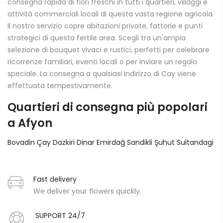
consegna rapida di fiori freschi in tutti i quartieri, villaggi e
attività commerciali locali di questa vasta regione agricola.
Il nostro servizio copre abitazioni private, fattorie e punti
strategici di questa fertile area. Scegli tra un'ampia
selezione di bouquet vivaci e rustici, perfetti per celebrare
ricorrenze familiari, eventi locali o per inviare un regalo
speciale. La consegna a qualsiasi indirizzo di Cay viene
effettuata tempestivamente.
Quartieri di consegna più popolari
a Afyon
Bovadin
Çay
Dazkiri
Dinar
Emirdağ
Sandikli
Şuhut
Sultandagi
Fast delivery
We deliver your flowers quickly.
SUPPORT 24/7