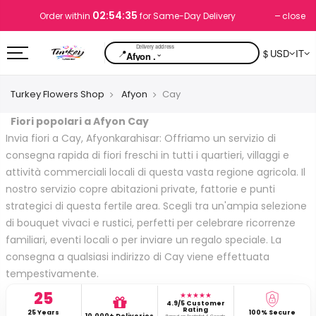
02:54:34
close
Order within
for Same-Day Delivery
📍
$ USD
IT
⌄
Afyon .
Turkey Flowers Shop
Afyon
Cay
Fiori popolari a Afyon Cay
Invia fiori a Cay, Afyonkarahisar: Offriamo un servizio di
consegna rapida di fiori freschi in tutti i quartieri, villaggi e
attività commerciali locali di questa vasta regione agricola. Il
nostro servizio copre abitazioni private, fattorie e punti
strategici di questa fertile area. Scegli tra un'ampia selezione
di bouquet vivaci e rustici, perfetti per celebrare ricorrenze
familiari, eventi locali o per inviare un regalo speciale. La
consegna a qualsiasi indirizzo di Cay viene effettuata
tempestivamente.
25
★★★★★
4.9/5 Customer
Rating
25 Years
100% Secure
10,000+ Deliveries