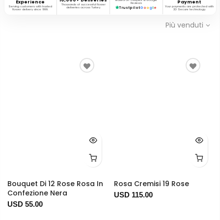
Based on Trustpilot & Google
Experience
Payment
Reviews
Thousands of successful flower
Serving customers with trusted
Your payments are protected with
deliveries across Turkey.
Trustpilot
G
o
o
g
l
e
flower delivery since 1999.
3D Secure technology.
Più venduti
Bouquet Di 12 Rose Rosa In
Rosa Cremisi 19 Rose
Confezione Nera
USD 115.00
USD 55.00