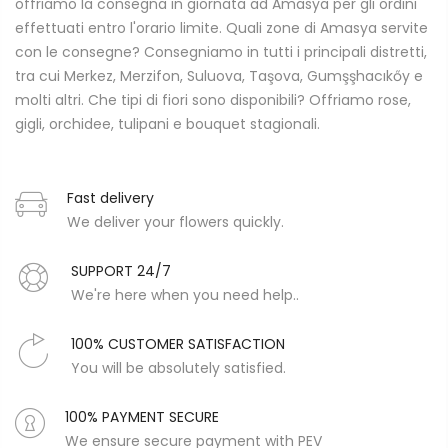
offriamo la consegna in giornata ad Amasya per gli ordini
effettuati entro l'orario limite. Quali zone di Amasya servite
con le consegne? Consegniamo in tutti i principali distretti,
tra cui Merkez, Merzifon, Suluova, Taşova, Gumşşhacıkőy e
molti altri. Che tipi di fiori sono disponibili? Offriamo rose,
gigli, orchidee, tulipani e bouquet stagionali.
Fast delivery
We deliver your flowers quickly.
SUPPORT 24/7
We're here when you need help..
100% CUSTOMER SATISFACTION
You will be absolutely satisfied.
100% PAYMENT SECURE
We ensure secure payment with PEV