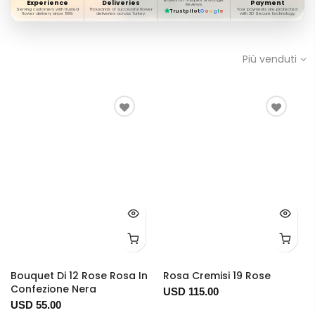
Based on Trustpilot & Google
Experience
Deliveries
Payment
Reviews
Serving customers with trusted
Thousands of successful flower
Your payments are protected
Trustpilot
G
o
o
g
l
e
flower delivery since 1999.
deliveries across Turkey.
with 3D Secure technology.
Più venduti
Bouquet Di 12 Rose Rosa In
Rosa Cremisi 19 Rose
Confezione Nera
USD 115.00
USD 55.00