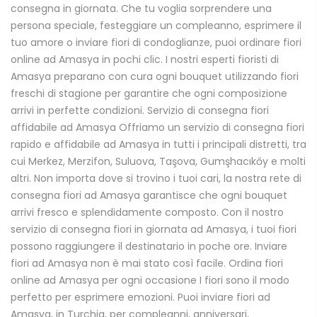
consegna in giornata. Che tu voglia sorprendere una
persona speciale, festeggiare un compleanno, esprimere il
tuo amore o inviare fiori di condoglianze, puoi ordinare fiori
online ad Amasya in pochi clic. I nostri esperti fioristi di
Amasya preparano con cura ogni bouquet utilizzando fiori
freschi di stagione per garantire che ogni composizione
arrivi in perfette condizioni. Servizio di consegna fiori
affidabile ad Amasya Offriamo un servizio di consegna fiori
rapido e affidabile ad Amasya in tutti i principali distretti, tra
cui Merkez, Merzifon, Suluova, Taşova, Gumşhacıkőy e molti
altri. Non importa dove si trovino i tuoi cari, la nostra rete di
consegna fiori ad Amasya garantisce che ogni bouquet
arrivi fresco e splendidamente composto. Con il nostro
servizio di consegna fiori in giornata ad Amasya, i tuoi fiori
possono raggiungere il destinatario in poche ore. Inviare
fiori ad Amasya non è mai stato così facile. Ordina fiori
online ad Amasya per ogni occasione I fiori sono il modo
perfetto per esprimere emozioni. Puoi inviare fiori ad
Amasya, in Turchia, per compleanni, anniversari,