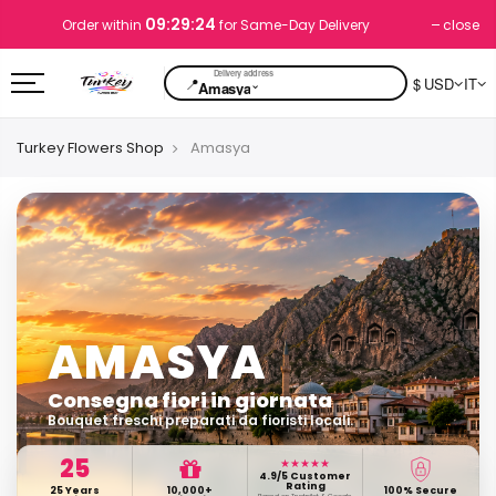
09:29:23
close
Order within
for Same-Day Delivery
📍
$ USD
IT
⌄
Amasya
Turkey Flowers Shop
Amasya
AMASYA
Consegna fiori in giornata
Bouquet freschi preparati da fioristi locali.
25
★★★★★
4.9/5 Customer
Rating
25 Years
10,000+
100% Secure