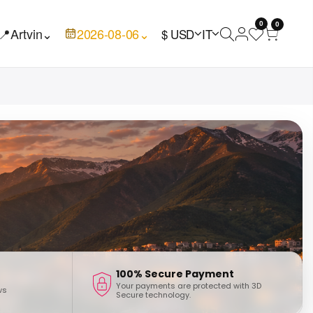
0
0
📍
Artvin
⌄
2026-08-06
⌄
$ USD
IT
100% Secure Payment
Your payments are protected with 3D
ws
Secure technology.