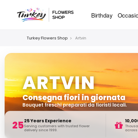
Birthday
Occasio
Turkey Flowers Shop
Artvin
ARTVIN
Consegna fiori in giornata
Bouquet freschi preparati da fioristi locali.
25 Years Experience
10,00
25
Serving customers with trusted flower
Thousan
delivery since 1999.
across 