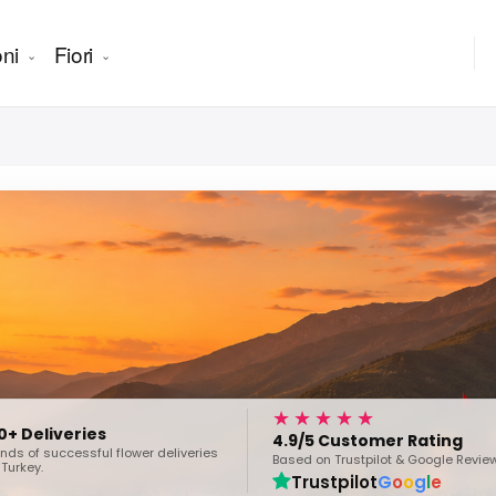
ni
Fiori
★★★★★
0+ Deliveries
4.9/5 Customer Rating
ds of successful flower deliveries
Based on Trustpilot & Google Revie
Turkey.
Trustpilot
G
o
o
g
l
e