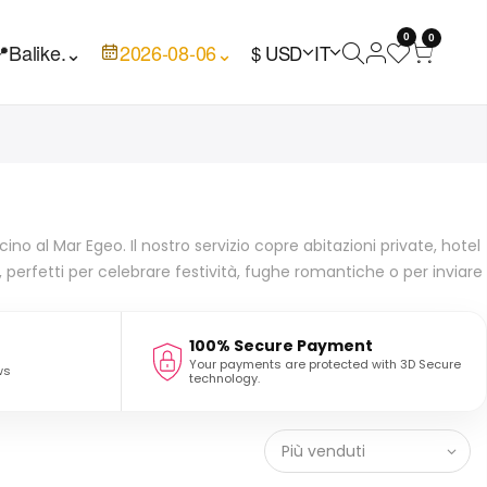
0
0

Balike.
⌄
2026-08-06
⌄
$ USD
IT
 vicino al Mar Egeo. Il nostro servizio copre abitazioni private, hotel
i, perfetti per celebrare festività, fughe romantiche o per inviare
100% Secure Payment
Your payments are protected with 3D Secure
ws
technology.
Più venduti