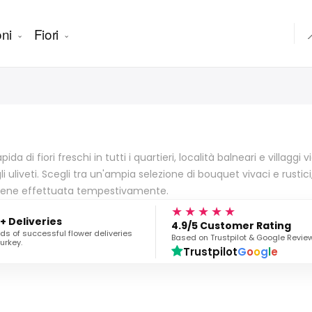
ni
Fiori

ida di fiori freschi in tutti i quartieri, località balneari e villaggi
li uliveti. Scegli tra un'ampia selezione di bouquet vivaci e rustic
t viene effettuata tempestivamente.
★★★★★
+ Deliveries
4.9/5 Customer Rating
s of successful flower deliveries
Based on Trustpilot & Google Revie
urkey.
Trustpilot
G
o
o
g
l
e