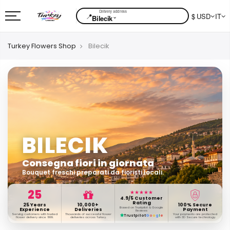
📍
$ USD
IT
⌄
Bilecik
Turkey Flowers Shop
Bilecik
BILECIK
Consegna fiori in giornata
Bouquet freschi preparati da fioristi locali.
25
★★★★★
4.9/5 Customer
Rating
25 Years
10,000+
100% Secure
Based on Trustpilot & Google
Experience
Deliveries
Payment
Reviews
Serving customers with trusted
Thousands of successful flower
Your payments are protected
Trustpilot
G
o
o
g
l
e
flower delivery since 1999.
deliveries across Turkey.
with 3D Secure technology.